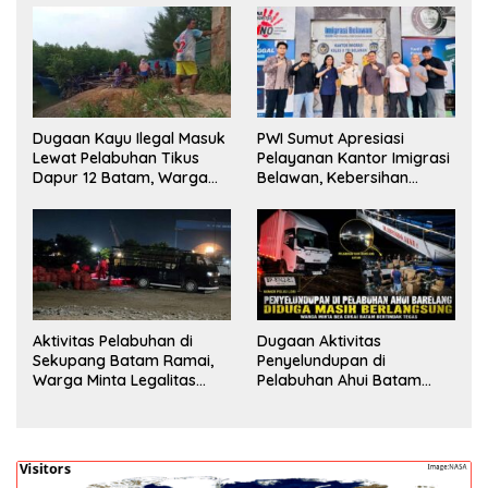
Dugaan Kayu Ilegal Masuk
PWI Sumut Apresiasi
Lewat Pelabuhan Tikus
Pelayanan Kantor Imigrasi
Dapur 12 Batam, Warga
Belawan, Kebersihan
Minta Aparat Lakukan
Fasilitas Jadi Nilai Tambah
Pengecekan
Aktivitas Pelabuhan di
Dugaan Aktivitas
Sekupang Batam Ramai,
Penyelundupan di
Warga Minta Legalitas
Pelabuhan Ahui Batam
Segera Dicek
Jadi Perhatian Warga,
Aparat Diminta Lakukan
Penyelidikan