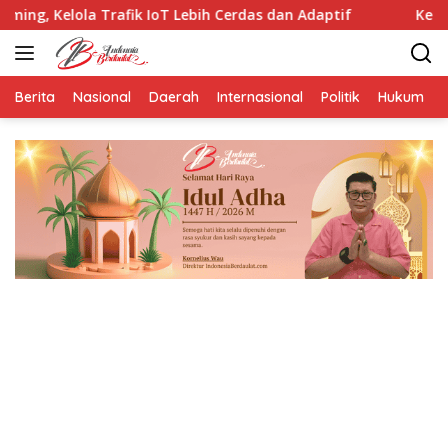
Langsung
 Trafik IoT Lebih Cerdas dan Adaptif
Kemlu RI Buka B
ke
konten
Berita
Nasional
Daerah
Internasional
Politik
Hukum