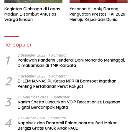
Kegiatan Olahraga di Lapas
Yasonna H Laoly Dorong
Madiun Disambut Antusias
Penguatan Prestasi FKI 2026
Warga Binaan
Menuju Kejuaraan Dunia
Terpopuler
1
3 Desember 2023
1 Komentar
Pahlawan Pandemi Jenderal Doni Monardo Meninggal,
Dimakamkan di TMP Kalibata
2
4 Desember 2023
1 Komentar
Di LEMHANNAS RI, Ketua MPR RI Bamsoet Ingatkan
Penting Pertahanan Perut Rakyat
3
11 November 2023
1 Komentar
Kanim Soetta Luncurkan VOIP Receptionist: Layanan
Digital Berdampak Nyata
4
23 Oktober 2024
1 Komentar
Kapolsek dan Danramil Palabuhanratu Beri Makan
Bergizi Gratis untuk Anak PAUD