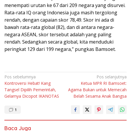
menempati urutan ke 67 dari 209 negara yang disurvei.
Rata-rata IQ orang Indonesia juga masih tergolong
rendah, dengan capaian skor 78,49. Skor ini ada di
bawah rata-rata global (82), dan di antara negara-
negara ASEAN, skor tersebut adalah yang paling
rendah. Sedangkan secara global, kita menduduki
peringkat 129 dari 199 negara,” pungkas Bamsoet.
Navigasi
Pos sebelumnya
Pos selanjutnya
Kontroversi Hebat! Kang
Ketua MPR RI Bamsoet:
pos
Tangsel Dipilih Pemerintah,
Agama Bukan untuk Memecah
Gelarnya Dicopot IKANOTAS
Belah Sesama Anak Bangsa
1
Baca Juga