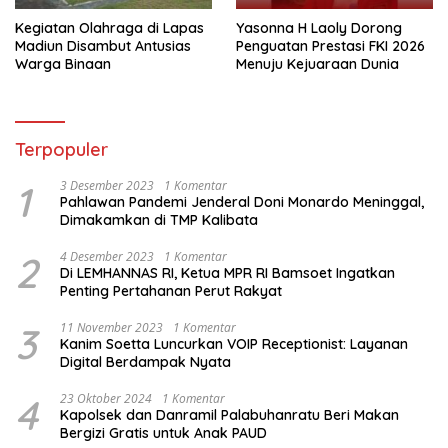
Kegiatan Olahraga di Lapas
Yasonna H Laoly Dorong
Madiun Disambut Antusias
Penguatan Prestasi FKI 2026
Warga Binaan
Menuju Kejuaraan Dunia
Terpopuler
1
3 Desember 2023
1 Komentar
Pahlawan Pandemi Jenderal Doni Monardo Meninggal,
Dimakamkan di TMP Kalibata
2
4 Desember 2023
1 Komentar
Di LEMHANNAS RI, Ketua MPR RI Bamsoet Ingatkan
Penting Pertahanan Perut Rakyat
3
11 November 2023
1 Komentar
Kanim Soetta Luncurkan VOIP Receptionist: Layanan
Digital Berdampak Nyata
4
23 Oktober 2024
1 Komentar
Kapolsek dan Danramil Palabuhanratu Beri Makan
Bergizi Gratis untuk Anak PAUD