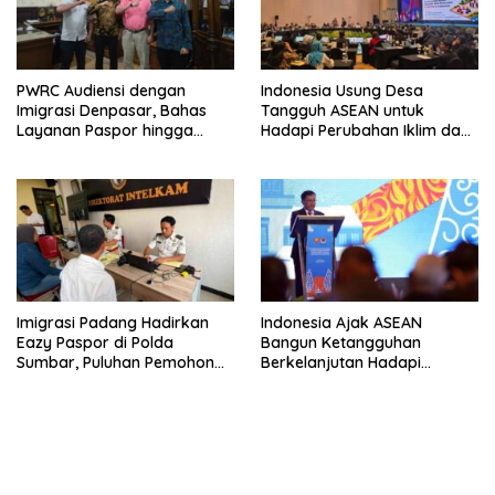
PWRC Audiensi dengan
Indonesia Usung Desa
Imigrasi Denpasar, Bahas
Tangguh ASEAN untuk
Layanan Paspor hingga
Hadapi Perubahan Iklim dan
Pengawasan WNA di Bali
Bencana
Imigrasi Padang Hadirkan
Indonesia Ajak ASEAN
Eazy Paspor di Polda
Bangun Ketangguhan
Sumbar, Puluhan Pemohon
Berkelanjutan Hadapi
Terlayani Tanpa Datang ke
Ancaman Bencana
Kantor