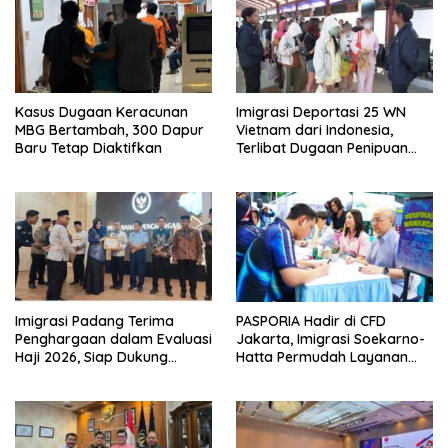
Kasus Dugaan Keracunan
Imigrasi Deportasi 25 WN
MBG Bertambah, 300 Dapur
Vietnam dari Indonesia,
Baru Tetap Diaktifkan
Terlibat Dugaan Penipuan
Investasi Online
Imigrasi Padang Terima
PASPORIA Hadir di CFD
Penghargaan dalam Evaluasi
Jakarta, Imigrasi Soekarno-
Haji 2026, Siap Dukung
Hatta Permudah Layanan
Peningkatan Layanan Haji
Paspor di Akhir Pekan
2027