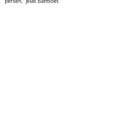
persen,” jelas Bamsoet.