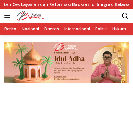
Langsung
an Reformasi Birokrasi di Imigrasi Belawan
BRIN Kemba
ke
konten
Berita
Nasional
Daerah
Internasional
Politik
Hukum