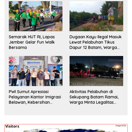
Semarak HUT RI, Lapas
Dugaan Kayu Ilegal Masuk
Jember Gelar Fun Walk
Lewat Pelabuhan Tikus
Bersama
Dapur 12 Batam, Warga
Minta Aparat Lakukan
Pengecekan
PWI Sumut Apresiasi
Aktivitas Pelabuhan di
Pelayanan Kantor Imigrasi
Sekupang Batam Ramai,
Belawan, Kebersihan
Warga Minta Legalitas
Fasilitas Jadi Nilai Tambah
Segera Dicek