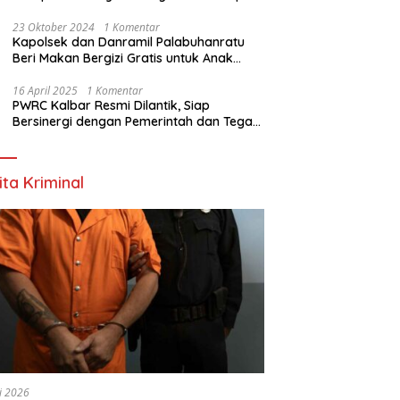
Nyata
23 Oktober 2024
1 Komentar
Kapolsek dan Danramil Palabuhanratu
Beri Makan Bergizi Gratis untuk Anak
PAUD
16 April 2025
1 Komentar
PWRC Kalbar Resmi Dilantik, Siap
Bersinergi dengan Pemerintah dan Tegas
Lawan Hoaks
ita Kriminal
li 2026