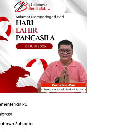
ementerian PU
migrasi
rabowo Subianto