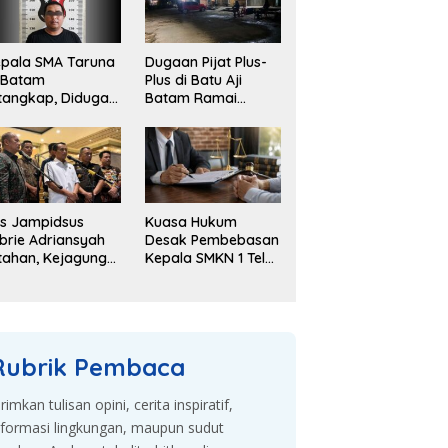
pala SMA Taruna
Dugaan Pijat Plus-
 Batam
Plus di Batu Aji
tangkap, Diduga
Batam Ramai
elapkan Dana
Dibahas, Warga
kolah Rp143 Juta
Desak Penyelidikan
s Jampidsus
Kuasa Hukum
brie Adriansyah
Desak Pembebasan
tahan, Kejagung
Kepala SMKN 1 Teluk
embangkan
Dalam, Sebut
gaan Korupsi
Penahanan Tak
an TPPU
Sesuai KUHAP
Rubrik Pembaca
irimkan tulisan opini, cerita inspiratif,
nformasi lingkungan, maupun sudut