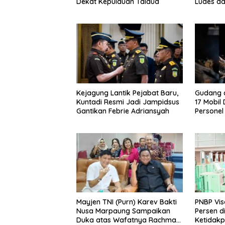
Dekat Kepulauan Talaud
Ludes da
Kejagung Lantik Pejabat Baru,
Gudang d
Kuntadi Resmi Jadi Jampidsus
17 Mobil
Gantikan Febrie Adriansyah
Personel
Mayjen TNI (Purn) Karev Bakti
PNBP Vis
Nusa Marpaung Sampaikan
Persen d
Duka atas Wafatnya Rachmat
Ketidakp