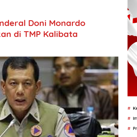
nderal Doni Monardo
an di TMP Kalibata
K
I
P