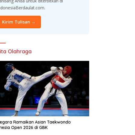
andang Anda untuk diterbitkan di
ndonesiaBerdaulat.com.
Kirim Tulisan →
ita Olahraga
Negara Ramaikan Asian Taekwondo
nesia Open 2026 di GBK