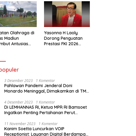
atan Olahraga di
Yasonna H Laoly
as Madiun
Dorong Penguatan
mbut Antusias
Prestasi FKI 2026
ga Binaan
Menuju Kejuaraan
Dunia
populer
3 Desember 2023
1 Komentar
Pahlawan Pandemi Jenderal Doni
Monardo Meninggal, Dimakamkan di TMP
Kalibata
4 Desember 2023
1 Komentar
Di LEMHANNAS RI, Ketua MPR RI Bamsoet
Ingatkan Penting Pertahanan Perut
Rakyat
11 November 2023
1 Komentar
Kanim Soetta Luncurkan VOIP
Receptionist: Layanan Digital Berdampak