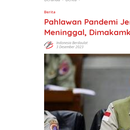
Berita
Pahlawan Pandemi Je
Meninggal, Dimakamk
Indonesia Berdaulat
3 Desember 2023