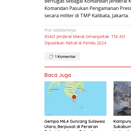
bertugas sebagai Komandan Jenderal
Komandan Pasukan Pengamanan Presi
secara militer di TMP Kalibata, Jakarta.
Navigasi
Pos sebelumnya
KSAD Jenderal Maruli Simanjuntak: TNI AD
pos
Dipastikan Netral di Pemilu 2024
1
Komentar
Baca Juga
Gempa M6,4 Guncang Sulawesi
Kampung
Utara, Berpusat di Perairan
Sukabum