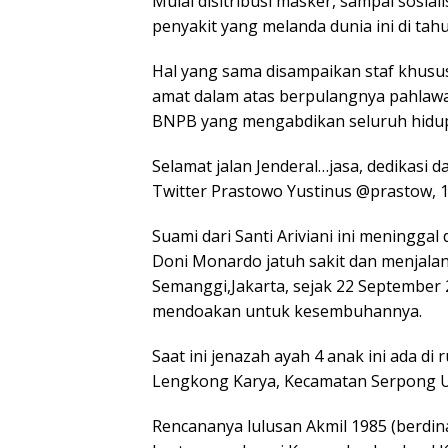
Mulai disitribusi masker, sampai sosia
penyakit yang melanda dunia ini di tah
Hal yang sama disampaikan staf khusus
amat dalam atas berpulangnya pahlaw
BNPB yang mengabdikan seluruh hidup
Selamat jalan Jenderal…jasa, dedikasi d
Twitter Prastowo Yustinus @prastow, 
Suami dari Santi Ariviani ini meninggal
Doni Monardo jatuh sakit dan menjalan
Semanggi,Jakarta, sejak 22 September 
mendoakan untuk kesembuhannya.
Saat ini jenazah ayah 4 anak ini ada di 
Lengkong Karya, Kecamatan Serpong Ut
Rencananya lulusan Akmil 1985 (berdina