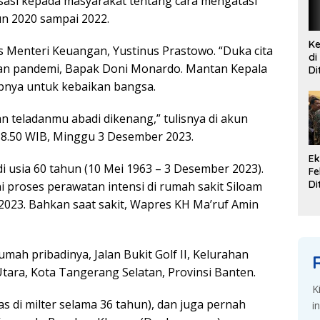
lisasi kepada masyarakat tentang cara mengatasi
un 2020 sampai 2022.
Ke
 Menteri Keuangan, Yustinus Prastowo. “Duka cita
di
an pandemi, Bapak Doni Monardo. Mantan Kepala
Di
G
nya untuk kebaikan bangsa.
Se
an teladanmu abadi dikenang,” tulisnya di akun
18.50 WIB, Minggu 3 Desember 2023.
Ek
 di usia 60 tahun (10 Mei 1963 – 3 Desember 2023).
Fe
Di
i proses perawatan intensi di rumah sakit Siloam
K
2023. Bahkan saat sakit, Wapres KH Ma’ruf Amin
Du
d
rumah pribadinya, Jalan Bukit Golf II, Kelurahan
ara, Kota Tangerang Selatan, Provinsi Banten.
K
s di milter selama 36 tahun), dan juga pernah
i