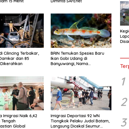
lam 15 Menit
Diminta SAFEnet
Kegi
Lap
Disa
War
i Cilincing Terbakar,
BRIN Temukan Spesies Baru
 Damkar dan 85
Ikan Gobi Udang di
 Dikerahkan
Banyuwangi, Nama
Ter
Tomiyamichthys oriens
Terinspirasi Sunrise of Java
1
2
a Imigrasi Naik 6,42
Imigrasi Deportasi 92 WN
3
i Tengah
Tiongkok Pelaku Judol Batam,
astian Global
Langsung Dicekal Seumur