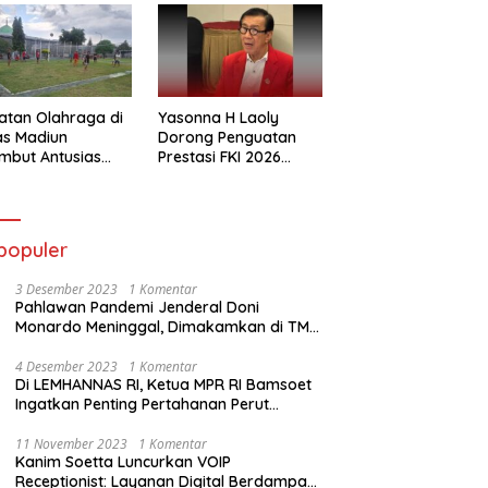
atan Olahraga di
Yasonna H Laoly
as Madiun
Dorong Penguatan
mbut Antusias
Prestasi FKI 2026
ga Binaan
Menuju Kejuaraan
Dunia
populer
3 Desember 2023
1 Komentar
Pahlawan Pandemi Jenderal Doni
Monardo Meninggal, Dimakamkan di TMP
Kalibata
4 Desember 2023
1 Komentar
Di LEMHANNAS RI, Ketua MPR RI Bamsoet
Ingatkan Penting Pertahanan Perut
Rakyat
11 November 2023
1 Komentar
Kanim Soetta Luncurkan VOIP
Receptionist: Layanan Digital Berdampak