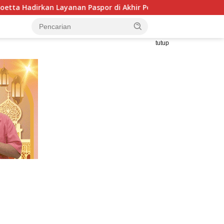
n Paspor di Akhir Pekan
LBH HIMNI Ingatkan Kasus Winda
tutup