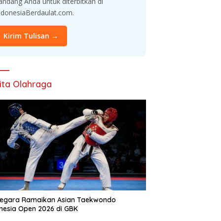
andang Anda untuk diterbitkan di
ndonesiaBerdaulat.com.
Kirim Tulisan →
ita Olahraga
Negara Ramaikan Asian Taekwondo
nesia Open 2026 di GBK