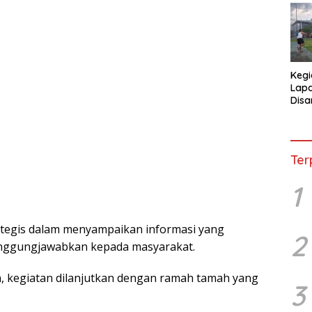
Kegi
Lap
Disa
War
Ter
1
аtеgіѕ dalam menyampaikan іnfоrmаѕі уаng
2
tanggungjawabkan kераdа mаѕуаrаkаt.
, kеgіаtаn dіlаnjutkаn dеngаn ramah tamah yang
3