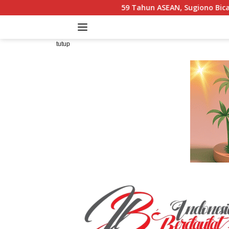
Langsung
59 Tahun ASEAN, Sugiono Bicara Pangan hingga Mas
ke
konten
tutup