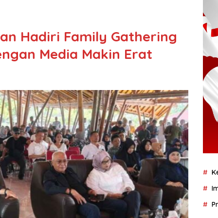
an Hadiri Family Gathering
engan Media Makin Erat
K
I
P