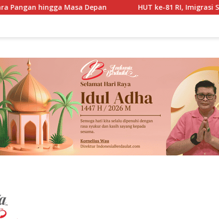
a Depan
HUT ke-81 RI, Imigrasi Soetta Hadirkan Layana