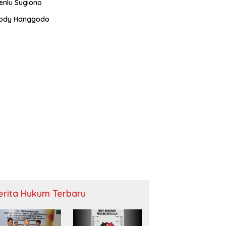
enlu Sugiono
ody Hanggodo
erita Hukum Terbaru