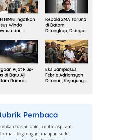
H HIMNI Ingatkan
Kepala SMA Taruna
sus Winda
di Batam
owasa dan
Ditangkap, Diduga
lajaran dari
Gelapkan Dana
sus Brigadir J
Sekolah Rp143 Juta
gaan Pijat Plus-
Eks Jampidsus
us di Batu Aji
Febrie Adriansyah
atam Ramai
Ditahan, Kejagung
bahas, Warga
Kembangkan
sak Penyelidikan
Dugaan Korupsi
dan TPPU
Rubrik Pembaca
irimkan tulisan opini, cerita inspiratif,
nformasi lingkungan, maupun sudut