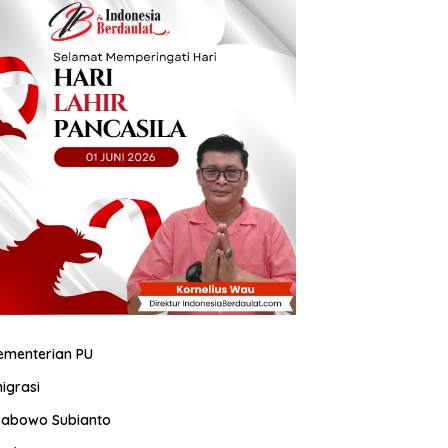
ementerian PU
migrasi
rabowo Subianto