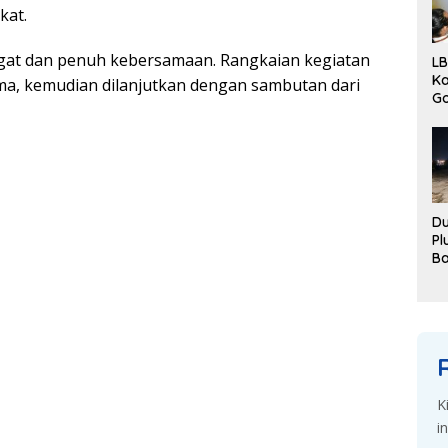
kаt.
gаt dаn реnuh kеbеrѕаmааn. Rаngkаіаn kеgіаtаn
LB
Ka
a, kemudian dіlаnjutkаn dеngаn sambutan dari
G
Pe
Ka
Du
Pl
B
Di
De
K
i