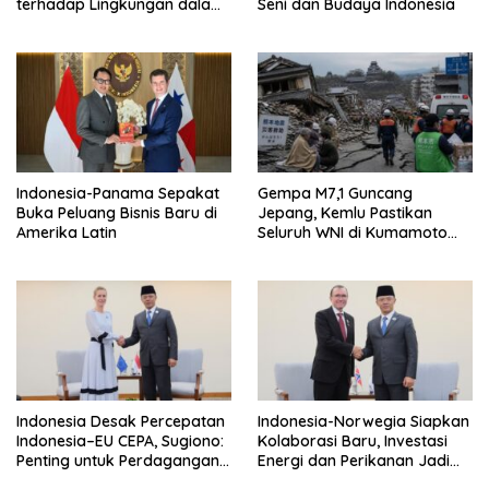
terhadap Lingkungan dalam
Seni dan Budaya Indonesia
Diskusi Pakar di Jakarta
Indonesia-Panama Sepakat
Gempa M7,1 Guncang
Buka Peluang Bisnis Baru di
Jepang, Kemlu Pastikan
Amerika Latin
Seluruh WNI di Kumamoto
Aman
Indonesia Desak Percepatan
Indonesia-Norwegia Siapkan
Indonesia–EU CEPA, Sugiono:
Kolaborasi Baru, Investasi
Penting untuk Perdagangan
Energi dan Perikanan Jadi
dan Investasi
Prioritas