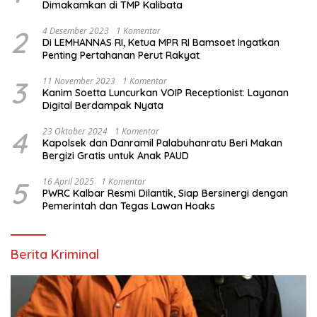
Dimakamkan di TMP Kalibata
2
4 Desember 2023
1 Komentar
Di LEMHANNAS RI, Ketua MPR RI Bamsoet Ingatkan
Penting Pertahanan Perut Rakyat
3
11 November 2023
1 Komentar
Kanim Soetta Luncurkan VOIP Receptionist: Layanan
Digital Berdampak Nyata
4
23 Oktober 2024
1 Komentar
Kapolsek dan Danramil Palabuhanratu Beri Makan
Bergizi Gratis untuk Anak PAUD
5
16 April 2025
1 Komentar
PWRC Kalbar Resmi Dilantik, Siap Bersinergi dengan
Pemerintah dan Tegas Lawan Hoaks
Berita Kriminal