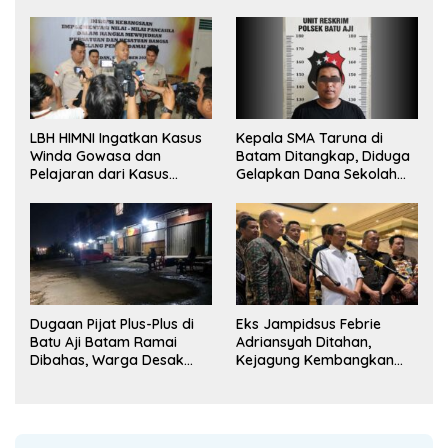
LBH HIMNI Ingatkan Kasus
Kepala SMA Taruna di
Winda Gowasa dan
Batam Ditangkap, Diduga
Pelajaran dari Kasus
Gelapkan Dana Sekolah
Brigadir J
Rp143 Juta
Dugaan Pijat Plus-Plus di
Eks Jampidsus Febrie
Batu Aji Batam Ramai
Adriansyah Ditahan,
Dibahas, Warga Desak
Kejagung Kembangkan
Penyelidikan
Dugaan Korupsi dan TPPU