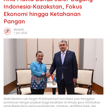
Indonesia-Kazakstan, Fokus
Ekonomi hingga Ketahanan
Pangan
Madalin
1 Juli 2026
Wakil Menteri Luar Negeri RI Muhammad Anis Matta saat menggelar
pertemuan dengan pejabat tinggi Kazakstan di Almaty guna membahas
peningkatan kerja sama perdagangan, investasi, sertifikasi halal, dan