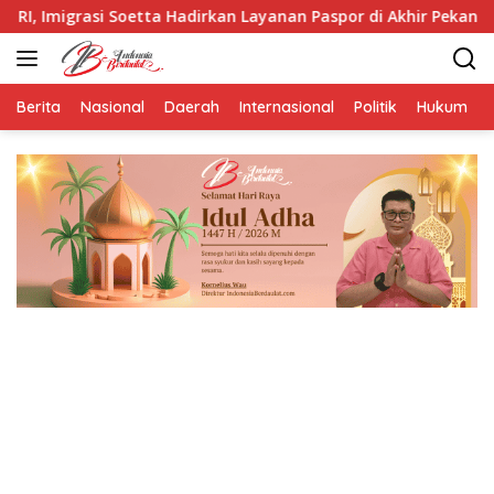
Langsung
a Hadirkan Layanan Paspor di Akhir Pekan
LBH HIMNI In
ke
konten
Berita
Nasional
Daerah
Internasional
Politik
Hukum