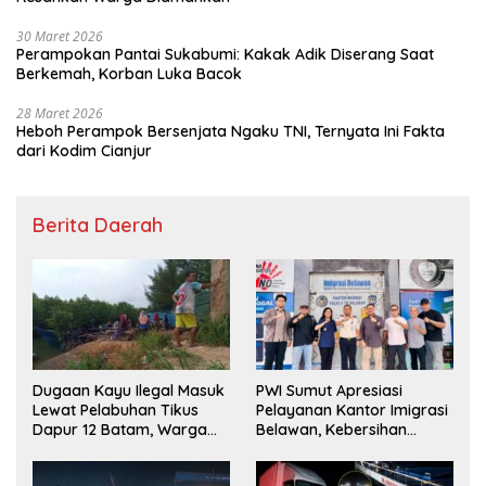
30 Maret 2026
Perampokan Pantai Sukabumi: Kakak Adik Diserang Saat
Berkemah, Korban Luka Bacok
28 Maret 2026
Heboh Perampok Bersenjata Ngaku TNI, Ternyata Ini Fakta
dari Kodim Cianjur
Berita Daerah
Dugaan Kayu Ilegal Masuk
PWI Sumut Apresiasi
Lewat Pelabuhan Tikus
Pelayanan Kantor Imigrasi
Dapur 12 Batam, Warga
Belawan, Kebersihan
Minta Aparat Lakukan
Fasilitas Jadi Nilai Tambah
Pengecekan