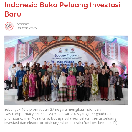
Indonesia Buka Peluang Investasi
Baru
Madalin
30 Juni 2026
Sebanyak 40 diplomat dari 27 negara mengikuti Indonesia
Gastrodiplomacy Series (IGS) Makassar 2026 yang menghadirkan
promosi kuliner Nusantara, budaya Sulawesi Selatan, serta peluang
investasi dan ekspor produk unggulan daerah.(Sumber: Kemenlu RI)