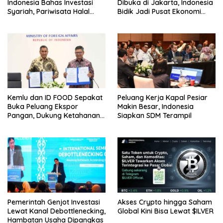
Indonesia Bahas Investasi
Dibuka di Jakarta, Indonesia
Syariah, Pariwisata Halal
Bidik Jadi Pusat Ekonomi
hingga Peluang Dagang
Halal Dunia
Antarnegara
Kemlu dan ID FOOD Sepakat
Peluang Kerja Kapal Pesiar
Buka Peluang Ekspor
Makin Besar, Indonesia
Pangan, Dukung Ketahanan
Siapkan SDM Terampil
Pangan Nasional
Pemerintah Genjot Investasi
Akses Crypto hingga Saham
Lewat Kanal Debottlenecking,
Global Kini Bisa Lewat $ILVER
Hambatan Usaha Dipangkas