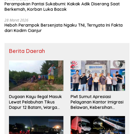
Perampokan Pantai Sukabumi: Kakak Adik Diserang Saat
Berkemah, Korban Luka Bacok
28 Maret 2026
Heboh Perampok Bersenjata Ngaku TNI, Ternyata Ini Fakta
dari Kodim Cianjur
Berita Daerah
Dugaan Kayu Ilegal Masuk
PWI Sumut Apresiasi
Lewat Pelabuhan Tikus
Pelayanan Kantor Imigrasi
Dapur 12 Batam, Warga
Belawan, Kebersihan
Minta Aparat Lakukan
Fasilitas Jadi Nilai Tambah
Pengecekan