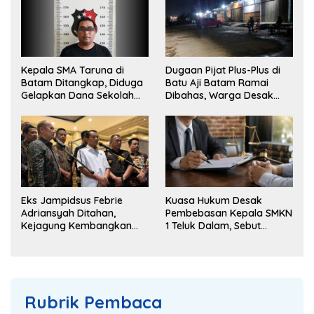
Kepala SMA Taruna di
Dugaan Pijat Plus-Plus di
Batam Ditangkap, Diduga
Batu Aji Batam Ramai
Gelapkan Dana Sekolah
Dibahas, Warga Desak
Rp143 Juta
Penyelidikan
Eks Jampidsus Febrie
Kuasa Hukum Desak
Adriansyah Ditahan,
Pembebasan Kepala SMKN
Kejagung Kembangkan
1 Teluk Dalam, Sebut
Dugaan Korupsi dan TPPU
Penahanan Tak Sesuai
KUHAP
Rubrik Pembaca