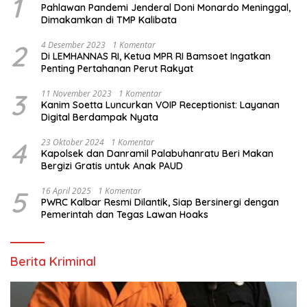
1
Pahlawan Pandemi Jenderal Doni Monardo Meninggal,
Dimakamkan di TMP Kalibata
2
4 Desember 2023
1 Komentar
Di LEMHANNAS RI, Ketua MPR RI Bamsoet Ingatkan
Penting Pertahanan Perut Rakyat
3
11 November 2023
1 Komentar
Kanim Soetta Luncurkan VOIP Receptionist: Layanan
Digital Berdampak Nyata
4
23 Oktober 2024
1 Komentar
Kapolsek dan Danramil Palabuhanratu Beri Makan
Bergizi Gratis untuk Anak PAUD
5
16 April 2025
1 Komentar
PWRC Kalbar Resmi Dilantik, Siap Bersinergi dengan
Pemerintah dan Tegas Lawan Hoaks
Berita Kriminal