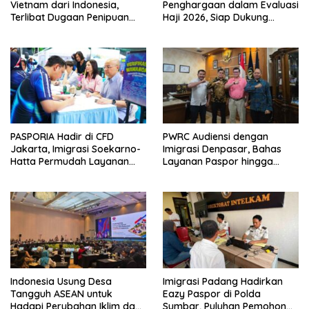
Vietnam dari Indonesia,
Penghargaan dalam Evaluasi
Terlibat Dugaan Penipuan
Haji 2026, Siap Dukung
Investasi Online
Peningkatan Layanan Haji
2027
PASPORIA Hadir di CFD
PWRC Audiensi dengan
Jakarta, Imigrasi Soekarno-
Imigrasi Denpasar, Bahas
Hatta Permudah Layanan
Layanan Paspor hingga
Paspor di Akhir Pekan
Pengawasan WNA di Bali
Indonesia Usung Desa
Imigrasi Padang Hadirkan
Tangguh ASEAN untuk
Eazy Paspor di Polda
Hadapi Perubahan Iklim dan
Sumbar, Puluhan Pemohon