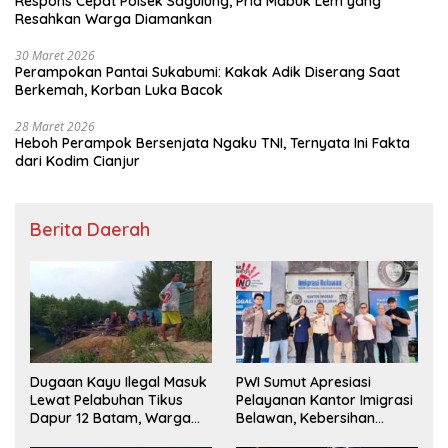
Respons Cepat Polsek Sagulung, Pria Mabuk Lem yang
Resahkan Warga Diamankan
30 Maret 2026
Perampokan Pantai Sukabumi: Kakak Adik Diserang Saat
Berkemah, Korban Luka Bacok
28 Maret 2026
Heboh Perampok Bersenjata Ngaku TNI, Ternyata Ini Fakta
dari Kodim Cianjur
Berita Daerah
Dugaan Kayu Ilegal Masuk
PWI Sumut Apresiasi
Lewat Pelabuhan Tikus
Pelayanan Kantor Imigrasi
Dapur 12 Batam, Warga
Belawan, Kebersihan
Minta Aparat Lakukan
Fasilitas Jadi Nilai Tambah