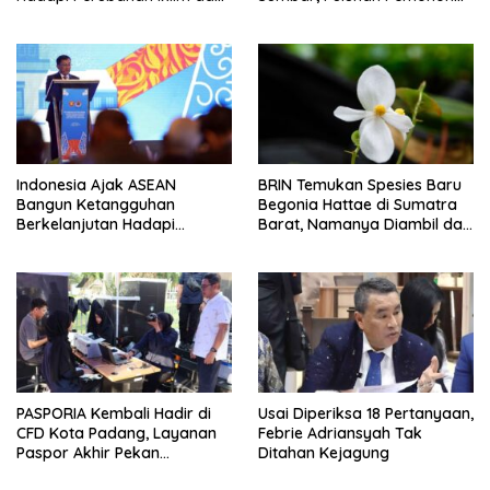
Bencana
Terlayani Tanpa Datang ke
Kantor
Indonesia Ajak ASEAN
BRIN Temukan Spesies Baru
Bangun Ketangguhan
Begonia Hattae di Sumatra
Berkelanjutan Hadapi
Barat, Namanya Diambil dari
Ancaman Bencana
Mohammad Hatta
PASPORIA Kembali Hadir di
Usai Diperiksa 18 Pertanyaan,
CFD Kota Padang, Layanan
Febrie Adriansyah Tak
Paspor Akhir Pekan
Ditahan Kejagung
Disambut Antusias Warga