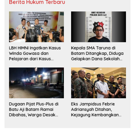
Berita Hukum Terbaru
LBH HIMNI Ingatkan Kasus
Kepala SMA Taruna di
Winda Gowasa dan
Batam Ditangkap, Diduga
Pelajaran dari Kasus
Gelapkan Dana Sekolah
Brigadir J
Rp143 Juta
Dugaan Pijat Plus-Plus di
Eks Jampidsus Febrie
Batu Aji Batam Ramai
Adriansyah Ditahan,
Dibahas, Warga Desak
Kejagung Kembangkan
Penyelidikan
Dugaan Korupsi dan TPPU