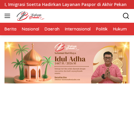
Langsung
 Hadirkan Layanan Paspor di Akhir Pekan
LBH HIMNI Ing
ke
konten
Berita
Nasional
Daerah
Internasional
Politik
Hukum