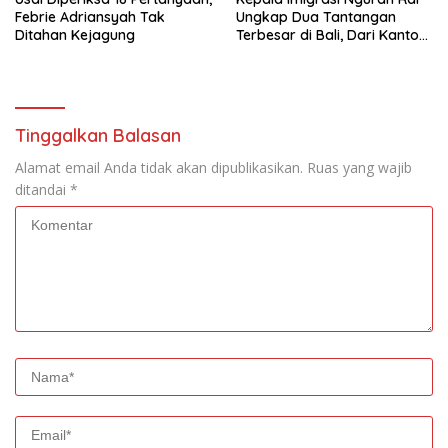
Febrie Adriansyah Tak
Ungkap Dua Tantangan
Ditahan Kejagung
Terbesar di Bali, Dari Kantor
yang Tak Lagi Memadai
hingga Lonjakan Kejahatan
WNA
Tinggalkan Balasan
Alamat email Anda tidak akan dipublikasikan.
Ruas yang wajib
ditandai
*