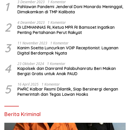
1
3 Desember 2023
1 Komentar
Pahlawan Pandemi Jenderal Doni Monardo Meninggal,
Dimakamkan di TMP Kalibata
2
4 Desember 2023
1 Komentar
Di LEMHANNAS RI, Ketua MPR RI Bamsoet Ingatkan
Penting Pertahanan Perut Rakyat
3
11 November 2023
1 Komentar
Kanim Soetta Luncurkan VOIP Receptionist: Layanan
Digital Berdampak Nyata
4
23 Oktober 2024
1 Komentar
Kapolsek dan Danramil Palabuhanratu Beri Makan
Bergizi Gratis untuk Anak PAUD
5
16 April 2025
1 Komentar
PWRC Kalbar Resmi Dilantik, Siap Bersinergi dengan
Pemerintah dan Tegas Lawan Hoaks
Berita Kriminal