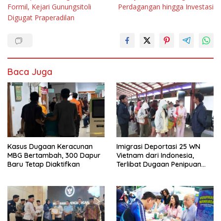
Formil, Kejari Gunungsitoli
Perdagangan hingga Investasi
Digugat Praperadilan
Baca Juga
Kasus Dugaan Keracunan
Imigrasi Deportasi 25 WN
MBG Bertambah, 300 Dapur
Vietnam dari Indonesia,
Baru Tetap Diaktifkan
Terlibat Dugaan Penipuan
Investasi Online