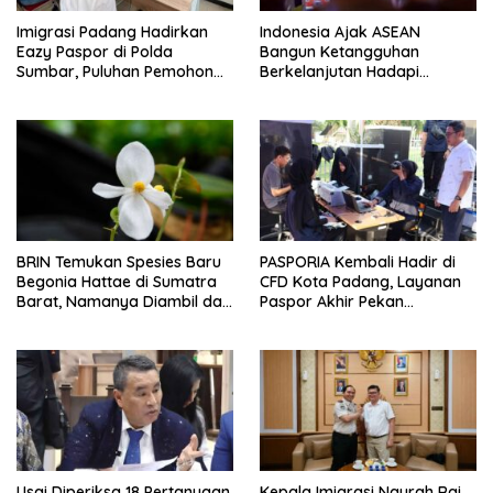
Imigrasi Padang Hadirkan
Indonesia Ajak ASEAN
Eazy Paspor di Polda
Bangun Ketangguhan
Sumbar, Puluhan Pemohon
Berkelanjutan Hadapi
Terlayani Tanpa Datang ke
Ancaman Bencana
Kantor
BRIN Temukan Spesies Baru
PASPORIA Kembali Hadir di
Begonia Hattae di Sumatra
CFD Kota Padang, Layanan
Barat, Namanya Diambil dari
Paspor Akhir Pekan
Mohammad Hatta
Disambut Antusias Warga
Usai Diperiksa 18 Pertanyaan,
Kepala Imigrasi Ngurah Rai