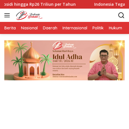
Langsung
Triliun per Tahun
Indonesia Tegaskan Dukungan untuk
ke
konten
Berita
Nasional
Daerah
Internasional
Politik
Hukum