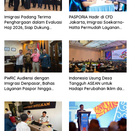
Imigrasi Padang Terima
PASPORIA Hadir di CFD
Penghargaan dalam Evaluasi
Jakarta, Imigrasi Soekarno-
Haji 2026, Siap Dukung
Hatta Permudah Layanan
Peningkatan Layanan Haji
Paspor di Akhir Pekan
2027
PWRC Audiensi dengan
Indonesia Usung Desa
Imigrasi Denpasar, Bahas
Tangguh ASEAN untuk
Layanan Paspor hingga
Hadapi Perubahan Iklim dan
Pengawasan WNA di Bali
Bencana