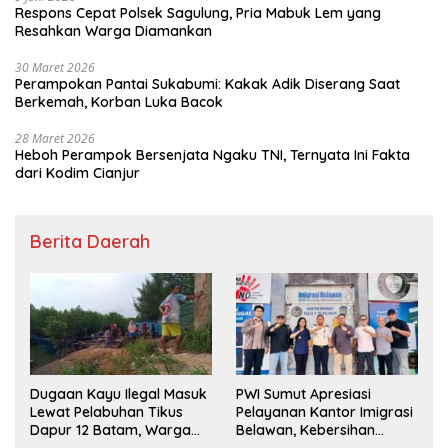
Respons Cepat Polsek Sagulung, Pria Mabuk Lem yang
Resahkan Warga Diamankan
30 Maret 2026
Perampokan Pantai Sukabumi: Kakak Adik Diserang Saat
Berkemah, Korban Luka Bacok
28 Maret 2026
Heboh Perampok Bersenjata Ngaku TNI, Ternyata Ini Fakta
dari Kodim Cianjur
Berita Daerah
Dugaan Kayu Ilegal Masuk
PWI Sumut Apresiasi
Lewat Pelabuhan Tikus
Pelayanan Kantor Imigrasi
Dapur 12 Batam, Warga
Belawan, Kebersihan
Minta Aparat Lakukan
Fasilitas Jadi Nilai Tambah