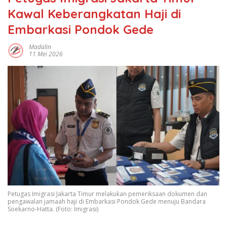
Kawal Keberangkatan Haji di
Embarkasi Pondok Gede
Madalin
11 Mei 2026
Petugas Imigrasi Jakarta Timur melakukan pemeriksaan dokumen dan
pengawalan jamaah haji di Embarkasi Pondok Gede menuju Bandara
Soekarno-Hatta. (Foto: Imigrasi)