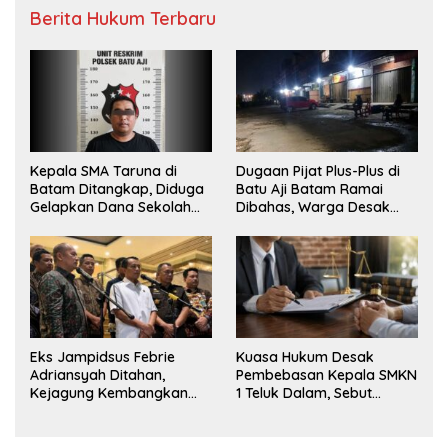
Berita Hukum Terbaru
Kepala SMA Taruna di
Dugaan Pijat Plus-Plus di
Batam Ditangkap, Diduga
Batu Aji Batam Ramai
Gelapkan Dana Sekolah
Dibahas, Warga Desak
Rp143 Juta
Penyelidikan
Eks Jampidsus Febrie
Kuasa Hukum Desak
Adriansyah Ditahan,
Pembebasan Kepala SMKN
Kejagung Kembangkan
1 Teluk Dalam, Sebut
Dugaan Korupsi dan TPPU
Penahanan Tak Sesuai
KUHAP