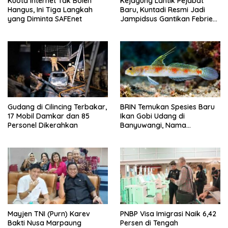
Kuota Internet Tak Boleh
Kejagung Lantik Pejabat
Hangus, Ini Tiga Langkah
Baru, Kuntadi Resmi Jadi
yang Diminta SAFEnet
Jampidsus Gantikan Febrie
Adriansyah
Gudang di Cilincing Terbakar,
BRIN Temukan Spesies Baru
17 Mobil Damkar dan 85
Ikan Gobi Udang di
Personel Dikerahkan
Banyuwangi, Nama
Tomiyamichthys oriens
Terinspirasi Sunrise of Java
Mayjen TNI (Purn) Karev
PNBP Visa Imigrasi Naik 6,42
Bakti Nusa Marpaung
Persen di Tengah