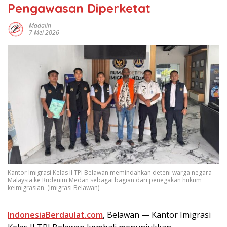
Pengawasan Diperketat
Madalin
7 Mei 2026
Kantor Imigrasi Kelas II TPI Belawan memindahkan deteni warga negara
Malaysia ke Rudenim Medan sebagai bagian dari penegakan hukum
keimigrasian. (Imigrasi Belawan)
IndonesiaBerdaulat.com
, Belawan — Kantor Imigrasi