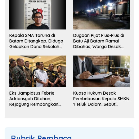
Kepala SMA Taruna di
Dugaan Pijat Plus-Plus di
Batam Ditangkap, Diduga
Batu Aji Batam Ramai
Gelapkan Dana Sekolah
Dibahas, Warga Desak
Rp143 Juta
Penyelidikan
Eks Jampidsus Febrie
Kuasa Hukum Desak
Adriansyah Ditahan,
Pembebasan Kepala SMKN
Kejagung Kembangkan
1 Teluk Dalam, Sebut
Dugaan Korupsi dan TPPU
Penahanan Tak Sesuai
KUHAP
Rubrik Pembaca