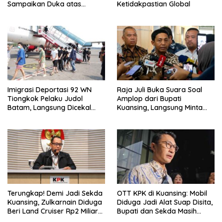
Sampaikan Duka atas
Ketidakpastian Global
Wafatnya Rachmat Gobel
Imigrasi Deportasi 92 WN
Raja Juli Buka Suara Soal
Tiongkok Pelaku Judol
Amplop dari Bupati
Batam, Langsung Dicekal
Kuansing, Langsung Minta
Seumur Hidup
Dikembalikan
Terungkap! Demi Jadi Sekda
OTT KPK di Kuansing: Mobil
Kuansing, Zulkarnain Diduga
Diduga Jadi Alat Suap Disita,
Beri Land Cruiser Rp2 Miliar
Bupati dan Sekda Masih
ke Bupati
Dicari