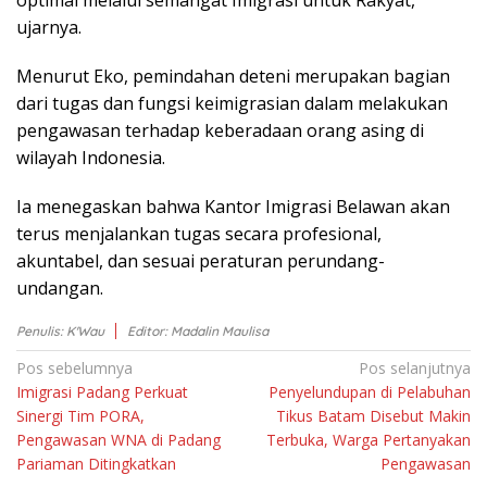
optimal melalui semangat Imigrasi untuk Rakyat,”
ujarnya.
Menurut Eko, pemindahan deteni merupakan bagian
dari tugas dan fungsi keimigrasian dalam melakukan
pengawasan terhadap keberadaan orang asing di
wilayah Indonesia.
Ia menegaskan bahwa Kantor Imigrasi Belawan akan
terus menjalankan tugas secara profesional,
akuntabel, dan sesuai peraturan perundang-
undangan.
Penulis: K'Wau
Editor: Madalin Maulisa
Navigasi
Pos sebelumnya
Pos selanjutnya
Imigrasi Padang Perkuat
Penyelundupan di Pelabuhan
pos
Sinergi Tim PORA,
Tikus Batam Disebut Makin
Pengawasan WNA di Padang
Terbuka, Warga Pertanyakan
Pariaman Ditingkatkan
Pengawasan