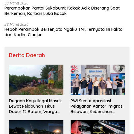
30 Maret 2026
Perampokan Pantai Sukabumi: Kakak Adik Diserang Saat
Berkemah, Korban Luka Bacok
28 Maret 2026
Heboh Perampok Bersenjata Ngaku TNI, Ternyata Ini Fakta
dari Kodim Cianjur
Berita Daerah
Dugaan Kayu Ilegal Masuk
PWI Sumut Apresiasi
Lewat Pelabuhan Tikus
Pelayanan Kantor Imigrasi
Dapur 12 Batam, Warga
Belawan, Kebersihan
Minta Aparat Lakukan
Fasilitas Jadi Nilai Tambah
Pengecekan