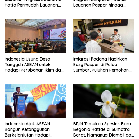
Hatta Permudah Layanan
Layanan Paspor hingga
Paspor di Akhir Pekan
Pengawasan WNA di Bali
Indonesia Usung Desa
Imigrasi Padang Hadirkan
Tangguh ASEAN untuk
Eazy Paspor di Polda
Hadapi Perubahan Iklim dan
Sumbar, Puluhan Pemohon
Bencana
Terlayani Tanpa Datang ke
Kantor
Indonesia Ajak ASEAN
BRIN Temukan Spesies Baru
Bangun Ketangguhan
Begonia Hattae di Sumatra
Berkelanjutan Hadapi
Barat, Namanya Diambil dari