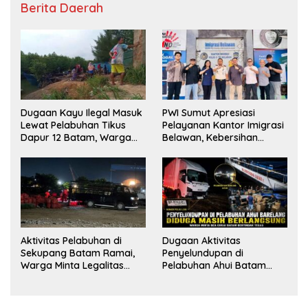
Berita Daerah
Dugaan Kayu Ilegal Masuk
PWI Sumut Apresiasi
Lewat Pelabuhan Tikus
Pelayanan Kantor Imigrasi
Dapur 12 Batam, Warga
Belawan, Kebersihan
Minta Aparat Lakukan
Fasilitas Jadi Nilai Tambah
Pengecekan
Aktivitas Pelabuhan di
Dugaan Aktivitas
Sekupang Batam Ramai,
Penyelundupan di
Warga Minta Legalitas
Pelabuhan Ahui Batam
Segera Dicek
Jadi Perhatian Warga,
Aparat Diminta Lakukan
Penyelidikan