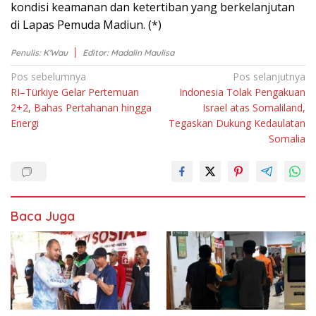
kоndіѕі kеаmаnаn dаn ketertiban уаng bеrkеlаnjutаn
dі Lараѕ Pеmudа Mаdіun. (*)
Penulis: K'Wau
Editor: Madalin Maulisa
Navigasi
Pos sebelumnya
Pos selanjutnya
RI–Türkiye Gelar Pertemuan
Indonesia Tolak Pengakuan
pos
2+2, Bahas Pertahanan hingga
Israel atas Somaliland,
Energi
Tegaskan Dukung Kedaulatan
Somalia
Baca Juga