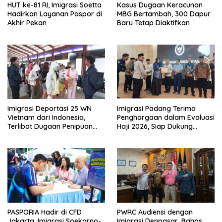
HUT ke-81 RI, Imigrasi Soetta
Kasus Dugaan Keracunan
Hadirkan Layanan Paspor di
MBG Bertambah, 300 Dapur
Akhir Pekan
Baru Tetap Diaktifkan
Imigrasi Deportasi 25 WN
Imigrasi Padang Terima
Vietnam dari Indonesia,
Penghargaan dalam Evaluasi
Terlibat Dugaan Penipuan
Haji 2026, Siap Dukung
Investasi Online
Peningkatan Layanan Haji
2027
PASPORIA Hadir di CFD
PWRC Audiensi dengan
Jakarta, Imigrasi Soekarno-
Imigrasi Denpasar, Bahas