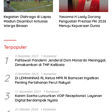
Kegiatan Olahraga di Lapas
Yasonna H Laoly Dorong
Madiun Disambut Antusias
Penguatan Prestasi FKI 2026
Warga Binaan
Menuju Kejuaraan Dunia
Terpopuler
1
3 Desember 2023
1 Komentar
Pahlawan Pandemi Jenderal Doni Monardo Meninggal,
Dimakamkan di TMP Kalibata
2
4 Desember 2023
1 Komentar
Di LEMHANNAS RI, Ketua MPR RI Bamsoet Ingatkan
Penting Pertahanan Perut Rakyat
3
11 November 2023
1 Komentar
Kanim Soetta Luncurkan VOIP Receptionist: Layanan
Digital Berdampak Nyata
23 Oktober 2024
1 Komentar