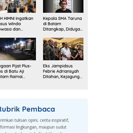
H HIMNI Ingatkan
Kepala SMA Taruna
sus Winda
di Batam
owasa dan
Ditangkap, Diduga
lajaran dari
Gelapkan Dana
sus Brigadir J
Sekolah Rp143 Juta
gaan Pijat Plus-
Eks Jampidsus
us di Batu Aji
Febrie Adriansyah
atam Ramai
Ditahan, Kejagung
bahas, Warga
Kembangkan
sak Penyelidikan
Dugaan Korupsi
dan TPPU
Rubrik Pembaca
irimkan tulisan opini, cerita inspiratif,
nformasi lingkungan, maupun sudut