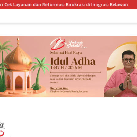
Reformasi Birokrasi di Imigrasi Belawan
BRIN Kembangk