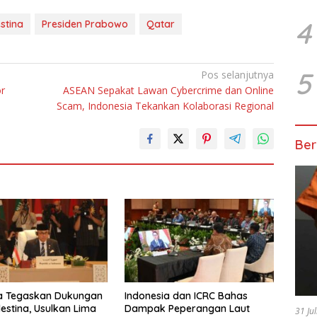
4
stina
Presiden Prabowo
Qatar
5
Pos selanjutnya
or
ASEAN Sepakat Lawan Cybercrime dan Online
Scam, Indonesia Tekankan Kolaborasi Regional
Ber
ia Tegaskan Dukungan
Indonesia dan ICRC Bahas
lestina, Usulkan Lima
Dampak Peperangan Laut
31 Ju