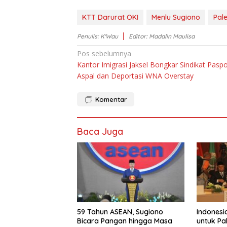
KTT Darurat OKI
Menlu Sugiono
Pale
Penulis: K'Wau
Editor: Madalin Maulisa
Navigasi
Pos sebelumnya
Kantor Imigrasi Jaksel Bongkar Sindikat Pasp
pos
Aspal dan Deportasi WNA Overstay
Komentar
Baca Juga
59 Tahun ASEAN, Sugiono
Indones
Bicara Pangan hingga Masa
untuk Pa