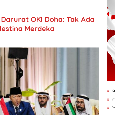
 Darurat OKI Doha: Tak Ada
lestina Merdeka
K
I
P