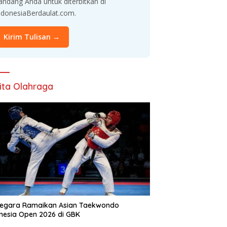
andang Anda untuk diterbitkan di
ndonesiaBerdaulat.com.
Kirim Tulisan →
ita Olahraga
Negara Ramaikan Asian Taekwondo
nesia Open 2026 di GBK