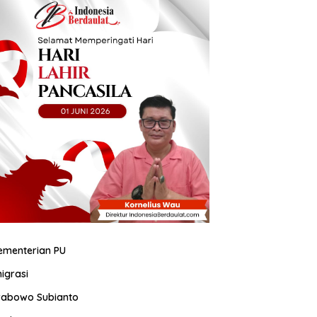
ementerian PU
migrasi
rabowo Subianto