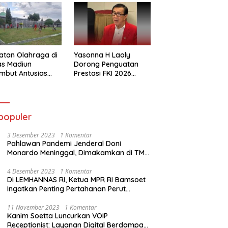
atan Olahraga di
Yasonna H Laoly
as Madiun
Dorong Penguatan
mbut Antusias
Prestasi FKI 2026
ga Binaan
Menuju Kejuaraan
Dunia
populer
3 Desember 2023
1 Komentar
Pahlawan Pandemi Jenderal Doni
Monardo Meninggal, Dimakamkan di TMP
Kalibata
4 Desember 2023
1 Komentar
Di LEMHANNAS RI, Ketua MPR RI Bamsoet
Ingatkan Penting Pertahanan Perut
Rakyat
11 November 2023
1 Komentar
Kanim Soetta Luncurkan VOIP
Receptionist: Layanan Digital Berdampak