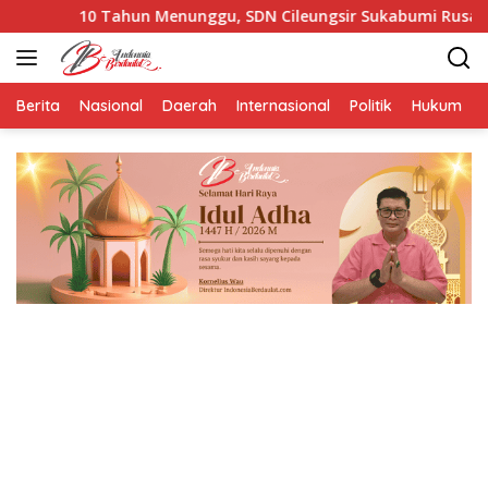
Langsung
un Menunggu, SDN Cileungsir Sukabumi Rusak Berat dan Tanpa 
ke
konten
Berita
Nasional
Daerah
Internasional
Politik
Hukum