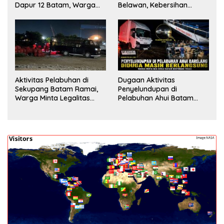
Dapur 12 Batam, Warga
Belawan, Kebersihan
Minta Aparat Lakukan
Fasilitas Jadi Nilai Tambah
Pengecekan
Aktivitas Pelabuhan di
Dugaan Aktivitas
Sekupang Batam Ramai,
Penyelundupan di
Warga Minta Legalitas
Pelabuhan Ahui Batam
Segera Dicek
Jadi Perhatian Warga,
Aparat Diminta Lakukan
Penyelidikan