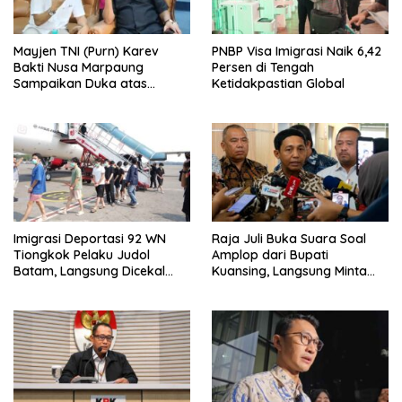
Mayjen TNI (Purn) Karev
PNBP Visa Imigrasi Naik 6,42
Bakti Nusa Marpaung
Persen di Tengah
Sampaikan Duka atas
Ketidakpastian Global
Wafatnya Rachmat Gobel
Imigrasi Deportasi 92 WN
Raja Juli Buka Suara Soal
Tiongkok Pelaku Judol
Amplop dari Bupati
Batam, Langsung Dicekal
Kuansing, Langsung Minta
Seumur Hidup
Dikembalikan