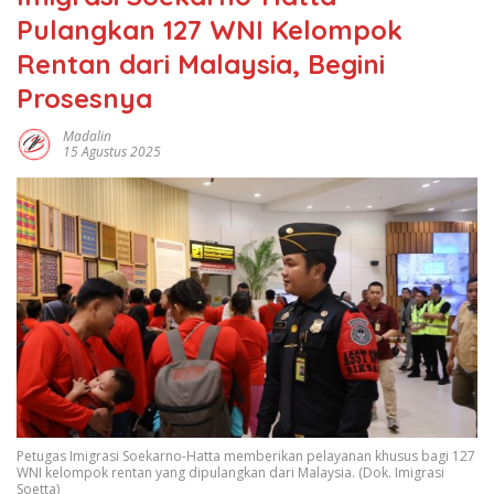
Pulangkan 127 WNI Kelompok
Rentan dari Malaysia, Begini
Prosesnya
Madalin
15 Agustus 2025
Petugas Imigrasi Soekarno-Hatta memberikan pelayanan khusus bagi 127
WNI kelompok rentan yang dipulangkan dari Malaysia. (Dok. Imigrasi
Soetta)