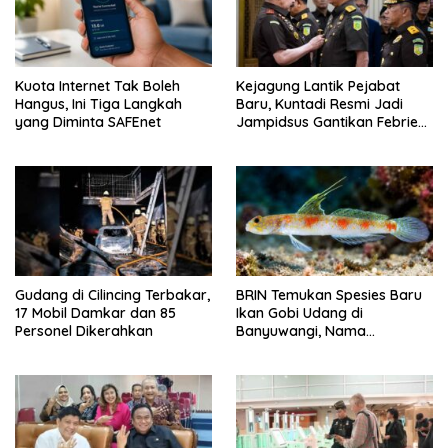
Kuota Internet Tak Boleh
Kejagung Lantik Pejabat
Hangus, Ini Tiga Langkah
Baru, Kuntadi Resmi Jadi
yang Diminta SAFEnet
Jampidsus Gantikan Febrie
Adriansyah
Gudang di Cilincing Terbakar,
BRIN Temukan Spesies Baru
17 Mobil Damkar dan 85
Ikan Gobi Udang di
Personel Dikerahkan
Banyuwangi, Nama
Tomiyamichthys oriens
Terinspirasi Sunrise of Java