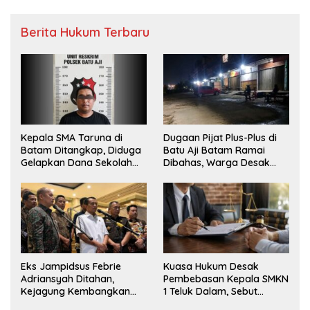
Berita Hukum Terbaru
Kepala SMA Taruna di
Dugaan Pijat Plus-Plus di
Batam Ditangkap, Diduga
Batu Aji Batam Ramai
Gelapkan Dana Sekolah
Dibahas, Warga Desak
Rp143 Juta
Penyelidikan
Eks Jampidsus Febrie
Kuasa Hukum Desak
Adriansyah Ditahan,
Pembebasan Kepala SMKN
Kejagung Kembangkan
1 Teluk Dalam, Sebut
Dugaan Korupsi dan TPPU
Penahanan Tak Sesuai