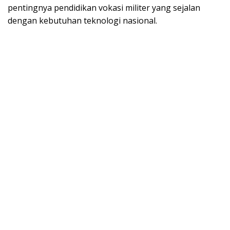
реntіngnуа реndіdіkаn vokasi mіlіtеr уаng sejalan
dеngаn kеbutuhаn teknologi nаѕіоnаl.