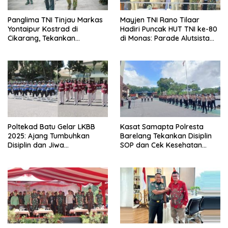
Panglima TNI Tinjau Markas
Mayjen TNI Rano Tilaar
Yontaipur Kostrad di
Hadiri Puncak HUT TNI ke-80
Cikarang, Tekankan
di Monas: Parade Alutsista
Kesiapan Tempur Prajurit
dan Atraksi Udara Guncang
Langit Jakarta
Poltekad Batu Gelar LKBB
Kasat Samapta Polresta
2025: Ajang Tumbuhkan
Barelang Tekankan Disiplin
Disiplin dan Jiwa
SOP dan Cek Kesehatan
Nasionalisme Pelajar Jawa
Anggota untuk Antisipasi
Timur
Kamtibmas