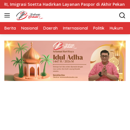
Langsung
ta Hadirkan Layanan Paspor di Akhir Pekan
LBH HIMNI In
ke
konten
Berita
Nasional
Daerah
Internasional
Politik
Hukum