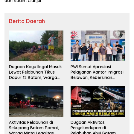
dari Kodim Cianjur
Berita Daerah
Dugaan Kayu Ilegal Masuk
PWI Sumut Apresiasi
Lewat Pelabuhan Tikus
Pelayanan Kantor Imigrasi
Dapur 12 Batam, Warga
Belawan, Kebersihan
Minta Aparat Lakukan
Fasilitas Jadi Nilai Tambah
Pengecekan
Aktivitas Pelabuhan di
Dugaan Aktivitas
Sekupang Batam Ramai,
Penyelundupan di
Warga Minta Legalitas
Pelabuhan Ahui Batam