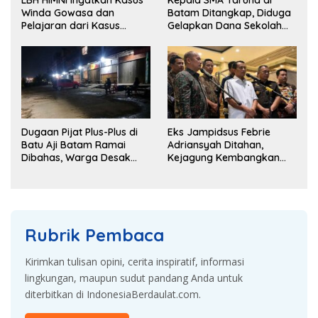
LBH HIMNI Ingatkan Kasus
Kepala SMA Taruna di
Winda Gowasa dan
Batam Ditangkap, Diduga
Pelajaran dari Kasus
Gelapkan Dana Sekolah
Brigadir J
Rp143 Juta
Dugaan Pijat Plus-Plus di
Eks Jampidsus Febrie
Batu Aji Batam Ramai
Adriansyah Ditahan,
Dibahas, Warga Desak
Kejagung Kembangkan
Penyelidikan
Dugaan Korupsi dan TPPU
Rubrik Pembaca
Kirimkan tulisan opini, cerita inspiratif, informasi
lingkungan, maupun sudut pandang Anda untuk
diterbitkan di IndonesiaBerdaulat.com.