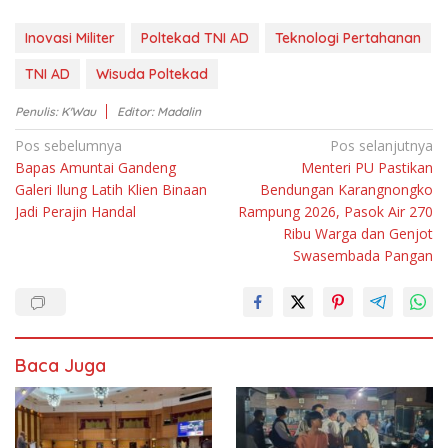
Inovasi Militer
Poltekad TNI AD
Teknologi Pertahanan
TNI AD
Wisuda Poltekad
Penulis: K'Wau
Editor: Madalin
Navigasi
Pos sebelumnya
Pos selanjutnya
Bapas Amuntai Gandeng
Menteri PU Pastikan
pos
Galeri Ilung Latih Klien Binaan
Bendungan Karangnongko
Jadi Perajin Handal
Rampung 2026, Pasok Air 270
Ribu Warga dan Genjot
Swasembada Pangan
Baca Juga