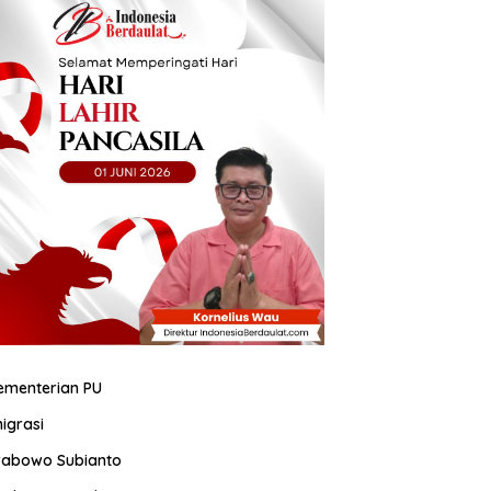
ementerian PU
migrasi
rabowo Subianto