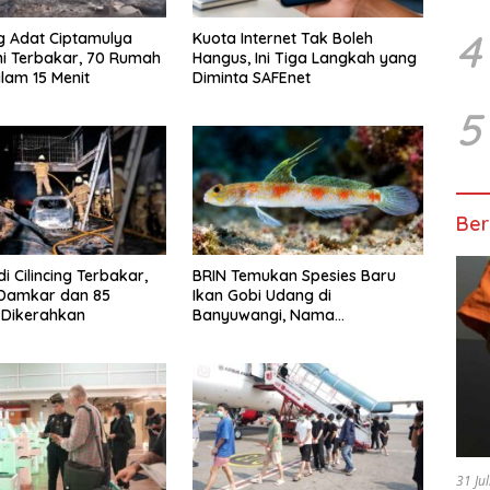
4
 Adat Ciptamulya
Kuota Internet Tak Boleh
i Terbakar, 70 Rumah
Hangus, Ini Tiga Langkah yang
lam 15 Menit
Diminta SAFEnet
5
Ber
i Cilincing Terbakar,
BRIN Temukan Spesies Baru
 Damkar dan 85
Ikan Gobi Udang di
 Dikerahkan
Banyuwangi, Nama
Tomiyamichthys oriens
Terinspirasi Sunrise of Java
31 Ju