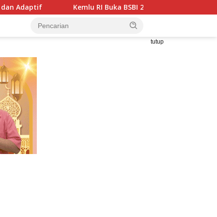
lu RI Buka BSBI 2026, Peserta ASEAN Diajak Kenali Seni dan Bu
tutup