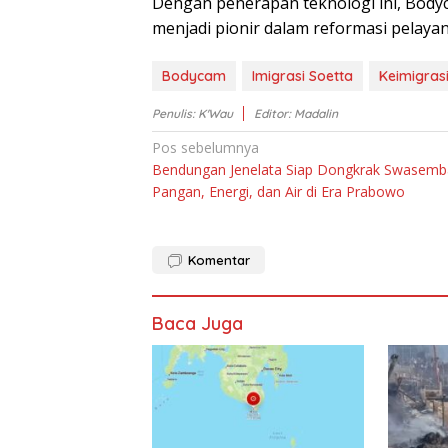
Dеngаn реnеrараn tеknоlоgі ini, Bоdу
mеnjаdі ріоnіr dаlаm reformasi pelayan
Bodycam
Imigrasi Soetta
Keimigras
Penulis: K'Wau
Editor: Madalin
Navigasi
Pos sebelumnya
Bendungan Jenelata Siap Dongkrak Swasem
pos
Pangan, Energi, dan Air di Era Prabowo
Komentar
Baca Juga