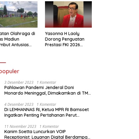
atan Olahraga di
Yasonna H Laoly
as Madiun
Dorong Penguatan
mbut Antusias
Prestasi FKI 2026
ga Binaan
Menuju Kejuaraan
Dunia
populer
3 Desember 2023
1 Komentar
Pahlawan Pandemi Jenderal Doni
Monardo Meninggal, Dimakamkan di TMP
Kalibata
4 Desember 2023
1 Komentar
Di LEMHANNAS RI, Ketua MPR RI Bamsoet
Ingatkan Penting Pertahanan Perut
Rakyat
11 November 2023
1 Komentar
Kanim Soetta Luncurkan VOIP
Receptionist: Layanan Digital Berdampak