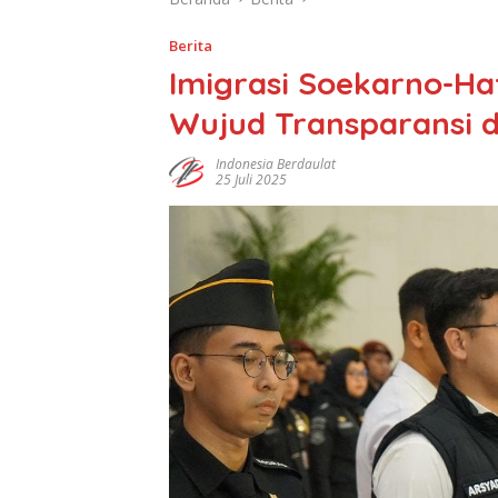
Berita
Imigrasi Soekarno-H
Wujud Transparansi d
Indonesia Berdaulat
25 Juli 2025