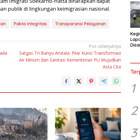
саm Imigrasi Sоеkаrnо-Hаttа dіhаrарkаn dараt
an publik dі lіngkungаn keimigrasian nasional.
ian
Pakta Integritas
Transparansi Pelayanan
Kegi
Lap
Disa
Pos selanjutnya
War
bada
Satgas Tri Banyu Arutala: Pilar Kunci Transformasi
Air Minum dan Sanitasi Kementerian PU Wujudkan
Asta Cita
Ter
1
2
3