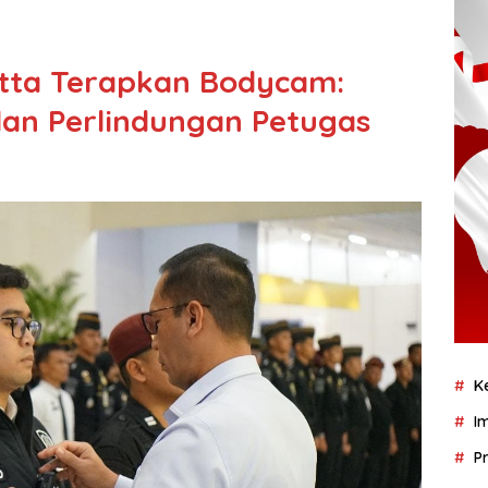
atta Terapkan Bodycam:
an Perlindungan Petugas
K
I
P