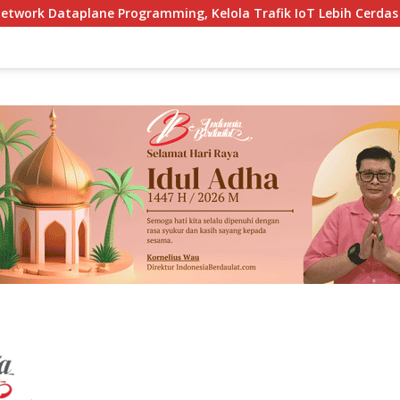
mming, Kelola Trafik IoT Lebih Cerdas dan Adaptif
Kem