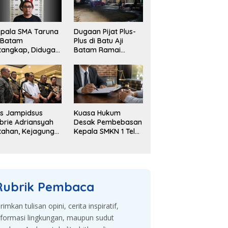
pala SMA Taruna
Dugaan Pijat Plus-
 Batam
Plus di Batu Aji
tangkap, Diduga
Batam Ramai
elapkan Dana
Dibahas, Warga
kolah Rp143 Juta
Desak Penyelidikan
s Jampidsus
Kuasa Hukum
brie Adriansyah
Desak Pembebasan
tahan, Kejagung
Kepala SMKN 1 Teluk
embangkan
Dalam, Sebut
gaan Korupsi
Penahanan Tak
an TPPU
Sesuai KUHAP
Rubrik Pembaca
irimkan tulisan opini, cerita inspiratif,
nformasi lingkungan, maupun sudut