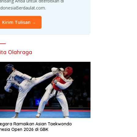
andang Anda untuk diterbitkan di
ndonesiaBerdaulat.com.
Kirim Tulisan →
ita Olahraga
Negara Ramaikan Asian Taekwondo
nesia Open 2026 di GBK