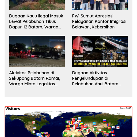
Dugaan Kayu Ilegal Masuk
PWI Sumut Apresiasi
Lewat Pelabuhan Tikus
Pelayanan Kantor Imigrasi
Dapur 12 Batam, Warga
Belawan, Kebersihan
Minta Aparat Lakukan
Fasilitas Jadi Nilai Tambah
Pengecekan
Aktivitas Pelabuhan di
Dugaan Aktivitas
Sekupang Batam Ramai,
Penyelundupan di
Warga Minta Legalitas
Pelabuhan Ahui Batam
Segera Dicek
Jadi Perhatian Warga,
Aparat Diminta Lakukan
Penyelidikan