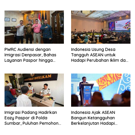
Peningkatan Layanan Haji
Paspor di Akhir Pekan
2027
PWRC Audiensi dengan
Indonesia Usung Desa
Imigrasi Denpasar, Bahas
Tangguh ASEAN untuk
Layanan Paspor hingga
Hadapi Perubahan Iklim dan
Pengawasan WNA di Bali
Bencana
Imigrasi Padang Hadirkan
Indonesia Ajak ASEAN
Eazy Paspor di Polda
Bangun Ketangguhan
Sumbar, Puluhan Pemohon
Berkelanjutan Hadapi
Terlayani Tanpa Datang ke
Ancaman Bencana
Kantor