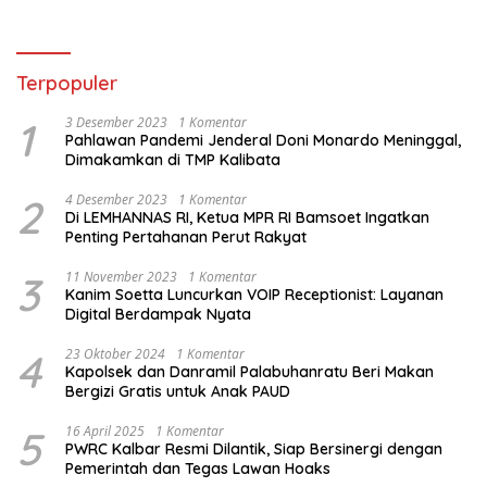
Terpopuler
1
3 Desember 2023
1 Komentar
Pahlawan Pandemi Jenderal Doni Monardo Meninggal,
Dimakamkan di TMP Kalibata
2
4 Desember 2023
1 Komentar
Di LEMHANNAS RI, Ketua MPR RI Bamsoet Ingatkan
Penting Pertahanan Perut Rakyat
3
11 November 2023
1 Komentar
Kanim Soetta Luncurkan VOIP Receptionist: Layanan
Digital Berdampak Nyata
4
23 Oktober 2024
1 Komentar
Kapolsek dan Danramil Palabuhanratu Beri Makan
Bergizi Gratis untuk Anak PAUD
5
16 April 2025
1 Komentar
PWRC Kalbar Resmi Dilantik, Siap Bersinergi dengan
Pemerintah dan Tegas Lawan Hoaks