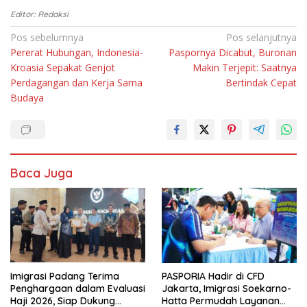
Editor: Redaksi
Navigasi
Pos sebelumnya
Pos selanjutnya
Pererat Hubungan, Indonesia-
Paspornya Dicabut, Buronan
pos
Kroasia Sepakat Genjot
Makin Terjepit: Saatnya
Perdagangan dan Kerja Sama
Bertindak Cepat
Budaya
Baca Juga
Imigrasi Padang Terima
PASPORIA Hadir di CFD
Penghargaan dalam Evaluasi
Jakarta, Imigrasi Soekarno-
Haji 2026, Siap Dukung
Hatta Permudah Layanan