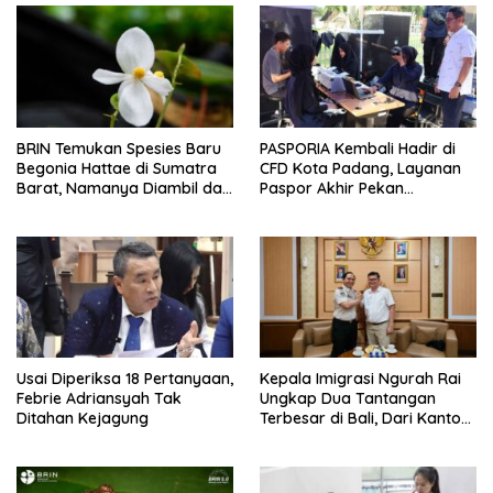
BRIN Temukan Spesies Baru
PASPORIA Kembali Hadir di
Begonia Hattae di Sumatra
CFD Kota Padang, Layanan
Barat, Namanya Diambil dari
Paspor Akhir Pekan
Mohammad Hatta
Disambut Antusias Warga
Usai Diperiksa 18 Pertanyaan,
Kepala Imigrasi Ngurah Rai
Febrie Adriansyah Tak
Ungkap Dua Tantangan
Ditahan Kejagung
Terbesar di Bali, Dari Kantor
yang Tak Lagi Memadai
hingga Lonjakan Kejahatan
WNA