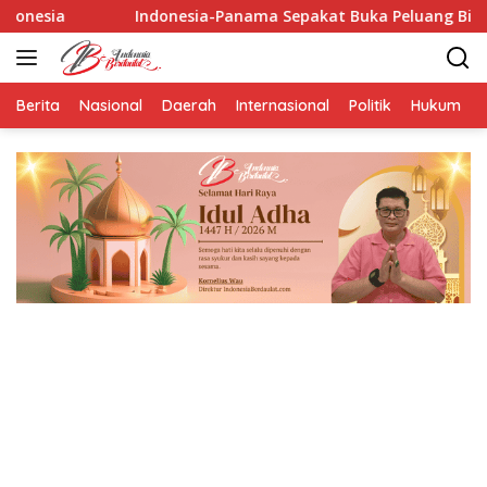
Langsung
donesia-Panama Sepakat Buka Peluang Bisnis Baru di Amerika L
ke
konten
Berita
Nasional
Daerah
Internasional
Politik
Hukum