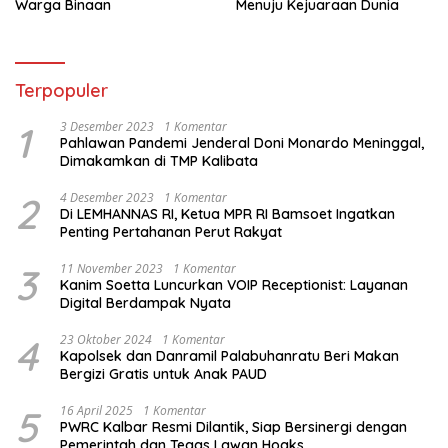
Warga Binaan
Menuju Kejuaraan Dunia
Terpopuler
1
3 Desember 2023
1 Komentar
Pahlawan Pandemi Jenderal Doni Monardo Meninggal,
Dimakamkan di TMP Kalibata
2
4 Desember 2023
1 Komentar
Di LEMHANNAS RI, Ketua MPR RI Bamsoet Ingatkan
Penting Pertahanan Perut Rakyat
3
11 November 2023
1 Komentar
Kanim Soetta Luncurkan VOIP Receptionist: Layanan
Digital Berdampak Nyata
4
23 Oktober 2024
1 Komentar
Kapolsek dan Danramil Palabuhanratu Beri Makan
Bergizi Gratis untuk Anak PAUD
5
16 April 2025
1 Komentar
PWRC Kalbar Resmi Dilantik, Siap Bersinergi dengan
Pemerintah dan Tegas Lawan Hoaks