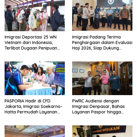
Imigrasi Deportasi 25 WN
Imigrasi Padang Terima
Vietnam dari Indonesia,
Penghargaan dalam Evaluasi
Terlibat Dugaan Penipuan
Haji 2026, Siap Dukung
Investasi Online
Peningkatan Layanan Haji
2027
PASPORIA Hadir di CFD
PWRC Audiensi dengan
Jakarta, Imigrasi Soekarno-
Imigrasi Denpasar, Bahas
Hatta Permudah Layanan
Layanan Paspor hingga
Paspor di Akhir Pekan
Pengawasan WNA di Bali