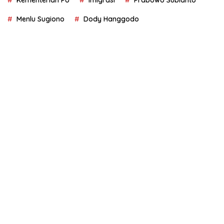
Kementerian PU
Imigrasi
Prabowo Subianto
Menlu Sugiono
Dody Hanggodo