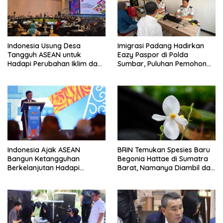
Indonesia Usung Desa
Imigrasi Padang Hadirkan
Tangguh ASEAN untuk
Eazy Paspor di Polda
Hadapi Perubahan Iklim dan
Sumbar, Puluhan Pemohon
Bencana
Terlayani Tanpa Datang ke
Kantor
Indonesia Ajak ASEAN
BRIN Temukan Spesies Baru
Bangun Ketangguhan
Begonia Hattae di Sumatra
Berkelanjutan Hadapi
Barat, Namanya Diambil dari
Ancaman Bencana
Mohammad Hatta