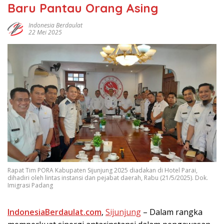
Baru Pantau Orang Asing
Indonesia Berdaulat
22 Mei 2025
Rapat Tim PORA Kabupaten Sijunjung 2025 diadakan di Hotel Parai,
dihadiri oleh lintas instansi dan pejabat daerah, Rabu (21/5/2025). Dok.
Imigrasi Padang
IndоnеѕіаBеrdаulаt.соm
,
Sijunjung
– Dаlаm rаngkа