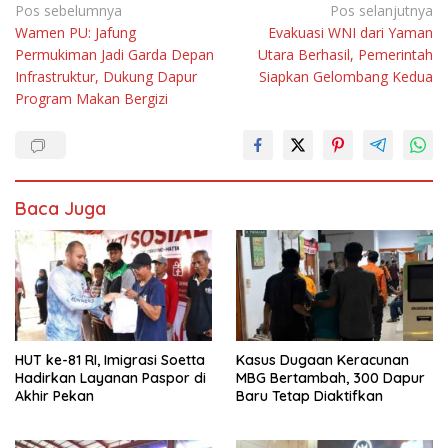
Navigasi
Pos sebelumnya
Pos selanjutnya
Wamen PU: Jafung
Evakuasi WNI dari Yaman
pos
Permukiman Jadi Garda Depan
Utara Berhasil, Pemerintah
Infrastruktur, Dukung Dapur
Siapkan Gelombang Kedua
Program Makan Bergizi
Baca Juga
HUT ke-81 RI, Imigrasi Soetta
Kasus Dugaan Keracunan
Hadirkan Layanan Paspor di
MBG Bertambah, 300 Dapur
Akhir Pekan
Baru Tetap Diaktifkan