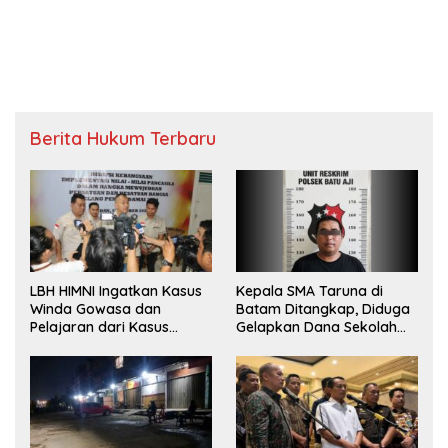
Berita Hukum Terbaru
LBH HIMNI Ingatkan Kasus
Kepala SMA Taruna di
Winda Gowasa dan
Batam Ditangkap, Diduga
Pelajaran dari Kasus
Gelapkan Dana Sekolah
Brigadir J
Rp143 Juta