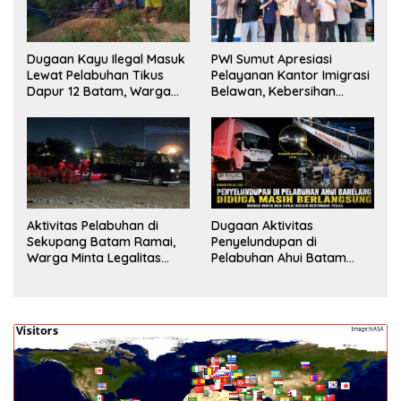
Dugaan Kayu Ilegal Masuk
PWI Sumut Apresiasi
Lewat Pelabuhan Tikus
Pelayanan Kantor Imigrasi
Dapur 12 Batam, Warga
Belawan, Kebersihan
Minta Aparat Lakukan
Fasilitas Jadi Nilai Tambah
Pengecekan
Aktivitas Pelabuhan di
Dugaan Aktivitas
Sekupang Batam Ramai,
Penyelundupan di
Warga Minta Legalitas
Pelabuhan Ahui Batam
Segera Dicek
Jadi Perhatian Warga,
Aparat Diminta Lakukan
Penyelidikan