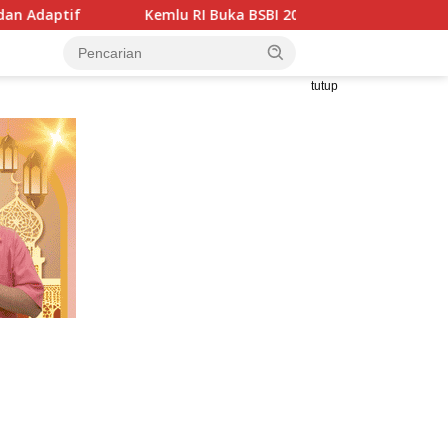
 RI Buka BSBI 2026, Peserta ASEAN Diajak Kenali Seni dan Buda
tutup