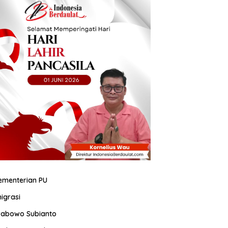
ementerian PU
migrasi
rabowo Subianto