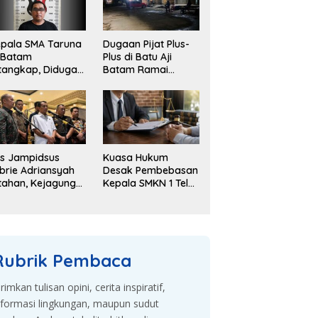
pala SMA Taruna
Dugaan Pijat Plus-
 Batam
Plus di Batu Aji
tangkap, Diduga
Batam Ramai
elapkan Dana
Dibahas, Warga
kolah Rp143 Juta
Desak Penyelidikan
s Jampidsus
Kuasa Hukum
brie Adriansyah
Desak Pembebasan
tahan, Kejagung
Kepala SMKN 1 Teluk
embangkan
Dalam, Sebut
gaan Korupsi
Penahanan Tak
an TPPU
Sesuai KUHAP
Rubrik Pembaca
irimkan tulisan opini, cerita inspiratif,
nformasi lingkungan, maupun sudut