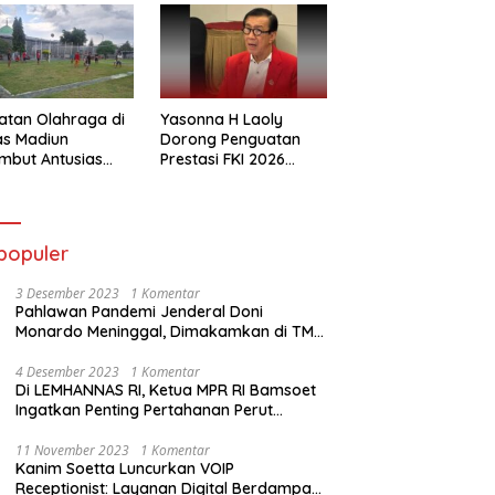
atan Olahraga di
Yasonna H Laoly
as Madiun
Dorong Penguatan
mbut Antusias
Prestasi FKI 2026
ga Binaan
Menuju Kejuaraan
Dunia
populer
3 Desember 2023
1 Komentar
Pahlawan Pandemi Jenderal Doni
Monardo Meninggal, Dimakamkan di TMP
Kalibata
4 Desember 2023
1 Komentar
Di LEMHANNAS RI, Ketua MPR RI Bamsoet
Ingatkan Penting Pertahanan Perut
Rakyat
11 November 2023
1 Komentar
Kanim Soetta Luncurkan VOIP
Receptionist: Layanan Digital Berdampak