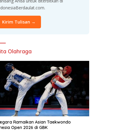
andang Anda untuk diterbitkan di
ndonesiaBerdaulat.com.
Kirim Tulisan →
ita Olahraga
Negara Ramaikan Asian Taekwondo
nesia Open 2026 di GBK