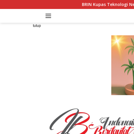
Langsung
BRIN Kupas Teknologi Network Dataplane Programm
ke
konten
tutup