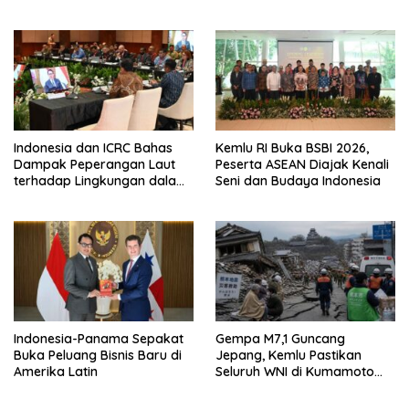
Konkret di Forum Amman
Indonesia dan ICRC Bahas
Kemlu RI Buka BSBI 2026,
Dampak Peperangan Laut
Peserta ASEAN Diajak Kenali
terhadap Lingkungan dalam
Seni dan Budaya Indonesia
Diskusi Pakar di Jakarta
Indonesia-Panama Sepakat
Gempa M7,1 Guncang
Buka Peluang Bisnis Baru di
Jepang, Kemlu Pastikan
Amerika Latin
Seluruh WNI di Kumamoto
Aman