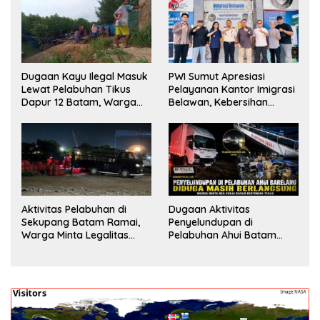
Dugaan Kayu Ilegal Masuk
PWI Sumut Apresiasi
Lewat Pelabuhan Tikus
Pelayanan Kantor Imigrasi
Dapur 12 Batam, Warga
Belawan, Kebersihan
Minta Aparat Lakukan
Fasilitas Jadi Nilai Tambah
Pengecekan
Aktivitas Pelabuhan di
Dugaan Aktivitas
Sekupang Batam Ramai,
Penyelundupan di
Warga Minta Legalitas
Pelabuhan Ahui Batam
Segera Dicek
Jadi Perhatian Warga,
Aparat Diminta Lakukan
Penyelidikan