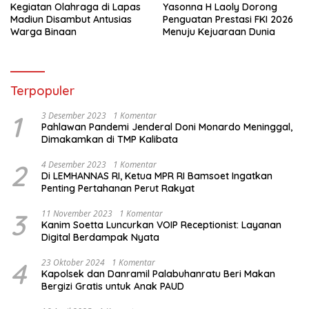
Kegiatan Olahraga di Lapas
Yasonna H Laoly Dorong
Madiun Disambut Antusias
Penguatan Prestasi FKI 2026
Warga Binaan
Menuju Kejuaraan Dunia
Terpopuler
1
3 Desember 2023
1 Komentar
Pahlawan Pandemi Jenderal Doni Monardo Meninggal,
Dimakamkan di TMP Kalibata
2
4 Desember 2023
1 Komentar
Di LEMHANNAS RI, Ketua MPR RI Bamsoet Ingatkan
Penting Pertahanan Perut Rakyat
3
11 November 2023
1 Komentar
Kanim Soetta Luncurkan VOIP Receptionist: Layanan
Digital Berdampak Nyata
4
23 Oktober 2024
1 Komentar
Kapolsek dan Danramil Palabuhanratu Beri Makan
Bergizi Gratis untuk Anak PAUD