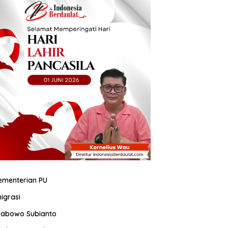
ementerian PU
migrasi
rabowo Subianto