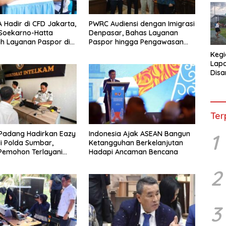
 Hadir di CFD Jakarta,
PWRC Audiensi dengan Imigrasi
 Soekarno-Hatta
Denpasar, Bahas Layanan
h Layanan Paspor di
Paspor hingga Pengawasan
kan
WNA di Bali
Kegi
Lap
Disa
War
Ter
 Padang Hadirkan Eazy
Indonesia Ajak ASEAN Bangun
1
i Polda Sumbar,
Ketangguhan Berkelanjutan
Pemohon Terlayani
Hadapi Ancaman Bencana
atang ke Kantor
2
3