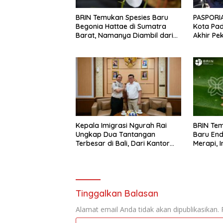
BRIN Temukan Spesies Baru
PASPORIA
Begonia Hattae di Sumatra
Kota Pa
Barat, Namanya Diambil dari
Akhir Pe
Mohammad Hatta
Warga
Kepala Imigrasi Ngurah Rai
BRIN Tem
Ungkap Dua Tantangan
Baru End
Terbesar di Bali, Dari Kantor
Merapi, 
yang Tak Lagi Memadai hingga
Lonjakan Kejahatan WNA
Tinggalkan Balasan
Alamat email Anda tidak akan dipublikasikan.