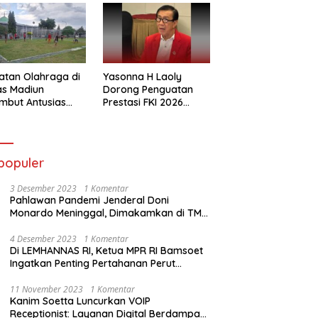
atan Olahraga di
Yasonna H Laoly
as Madiun
Dorong Penguatan
mbut Antusias
Prestasi FKI 2026
ga Binaan
Menuju Kejuaraan
Dunia
populer
3 Desember 2023
1 Komentar
Pahlawan Pandemi Jenderal Doni
Monardo Meninggal, Dimakamkan di TMP
Kalibata
4 Desember 2023
1 Komentar
Di LEMHANNAS RI, Ketua MPR RI Bamsoet
Ingatkan Penting Pertahanan Perut
Rakyat
11 November 2023
1 Komentar
Kanim Soetta Luncurkan VOIP
Receptionist: Layanan Digital Berdampak