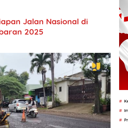
iapan Jalan Nasional di
ebaran 2025
K
I
P