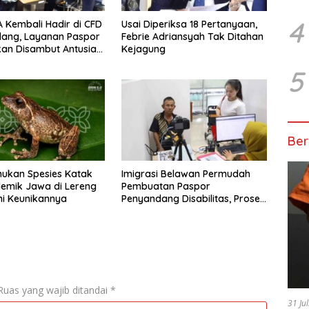
4
 Kembali Hadir di CFD
Usai Diperiksa 18 Pertanyaan,
dang, Layanan Paspor
Febrie Adriansyah Tak Ditahan
kan Disambut Antusias
Kejagung
5
Ber
ukan Spesies Katak
Imigrasi Belawan Permudah
emik Jawa di Lereng
Pembuatan Paspor
Ini Keunikannya
Penyandang Disabilitas, Proses
Cepat dan Diprioritaskan
Ruas yang wajib ditandai
*
31 Ju