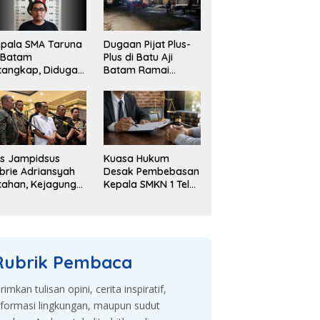
pala SMA Taruna
Dugaan Pijat Plus-
 Batam
Plus di Batu Aji
tangkap, Diduga
Batam Ramai
elapkan Dana
Dibahas, Warga
kolah Rp143 Juta
Desak Penyelidikan
s Jampidsus
Kuasa Hukum
brie Adriansyah
Desak Pembebasan
tahan, Kejagung
Kepala SMKN 1 Teluk
embangkan
Dalam, Sebut
gaan Korupsi
Penahanan Tak
an TPPU
Sesuai KUHAP
Rubrik Pembaca
irimkan tulisan opini, cerita inspiratif,
nformasi lingkungan, maupun sudut