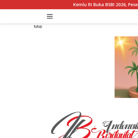
Langsung
Kemlu RI Buka BSBI 2026, Peserta ASEAN Diajak Kenali 
ke
konten
tutup