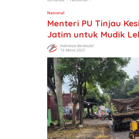
Nasional
Menteri PU Tinjau Kes
Jatim untuk Mudik L
Indonesia Berdaulat
16 Maret 2025