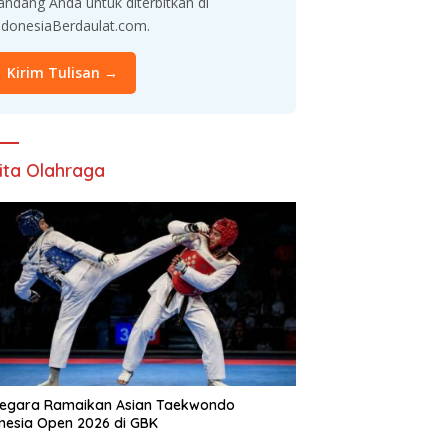
andang Anda untuk diterbitkan di
ndonesiaBerdaulat.com.
Kirim Tulisan →
ita Olahraga
Negara Ramaikan Asian Taekwondo
nesia Open 2026 di GBK