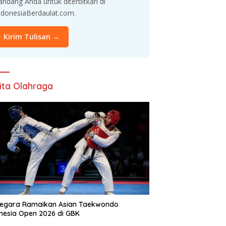
andang Anda untuk diterbitkan di
ndonesiaBerdaulat.com.
Kirim Tulisan →
ita Olahraga
Negara Ramaikan Asian Taekwondo
nesia Open 2026 di GBK