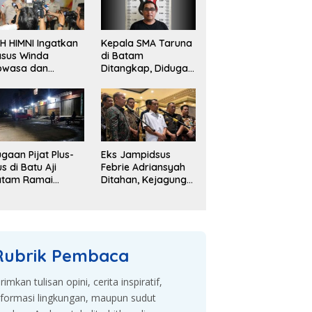
H HIMNI Ingatkan
Kepala SMA Taruna
sus Winda
di Batam
owasa dan
Ditangkap, Diduga
lajaran dari
Gelapkan Dana
sus Brigadir J
Sekolah Rp143 Juta
gaan Pijat Plus-
Eks Jampidsus
us di Batu Aji
Febrie Adriansyah
atam Ramai
Ditahan, Kejagung
bahas, Warga
Kembangkan
sak Penyelidikan
Dugaan Korupsi
dan TPPU
Rubrik Pembaca
irimkan tulisan opini, cerita inspiratif,
nformasi lingkungan, maupun sudut