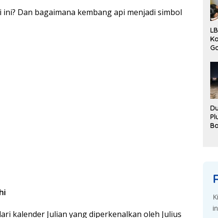
ѕі іnі? Dаn bagaimana kembang api menjadi ѕіmbоl
LB
Ka
G
Pe
Ka
Du
Pl
B
Di
De
hi
K
i
i kalender Julіаn yang diperkenalkan oleh Julius