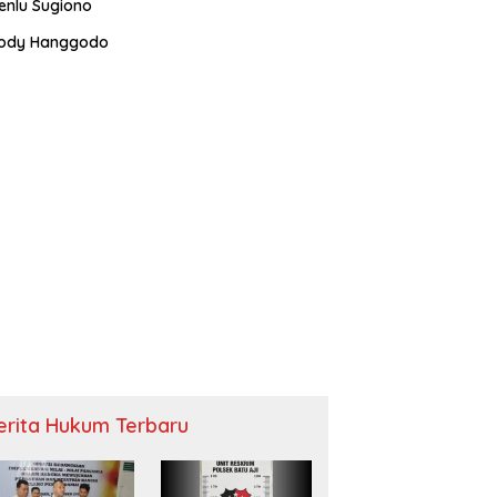
enlu Sugiono
ody Hanggodo
erita Hukum Terbaru