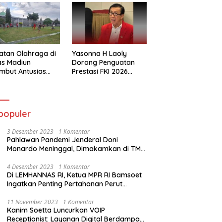
atan Olahraga di
Yasonna H Laoly
as Madiun
Dorong Penguatan
mbut Antusias
Prestasi FKI 2026
ga Binaan
Menuju Kejuaraan
Dunia
populer
3 Desember 2023
1 Komentar
Pahlawan Pandemi Jenderal Doni
Monardo Meninggal, Dimakamkan di TMP
Kalibata
4 Desember 2023
1 Komentar
Di LEMHANNAS RI, Ketua MPR RI Bamsoet
Ingatkan Penting Pertahanan Perut
Rakyat
11 November 2023
1 Komentar
Kanim Soetta Luncurkan VOIP
Receptionist: Layanan Digital Berdampak