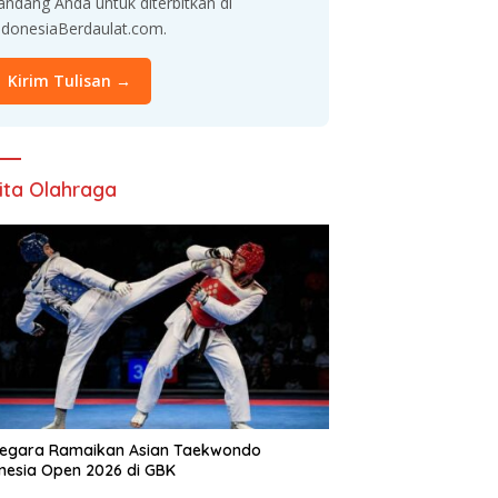
andang Anda untuk diterbitkan di
ndonesiaBerdaulat.com.
Kirim Tulisan →
ita Olahraga
Negara Ramaikan Asian Taekwondo
nesia Open 2026 di GBK