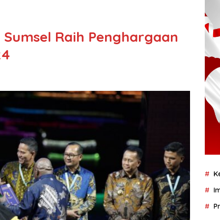
i Sumsel Raih Penghargaan
24
K
I
P