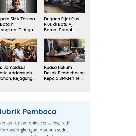
pala SMA Taruna
Dugaan Pijat Plus-
 Batam
Plus di Batu Aji
tangkap, Diduga
Batam Ramai
elapkan Dana
Dibahas, Warga
kolah Rp143 Juta
Desak Penyelidikan
s Jampidsus
Kuasa Hukum
brie Adriansyah
Desak Pembebasan
tahan, Kejagung
Kepala SMKN 1 Teluk
embangkan
Dalam, Sebut
gaan Korupsi
Penahanan Tak
an TPPU
Sesuai KUHAP
Rubrik Pembaca
irimkan tulisan opini, cerita inspiratif,
nformasi lingkungan, maupun sudut