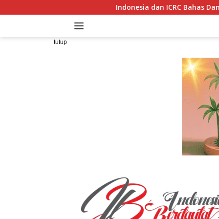
Langsung
Indonesia dan ICRC Bahas Dampak Peperangan Laut t
ke
konten
tutup