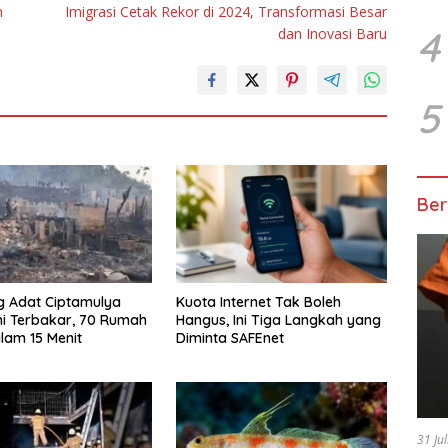
n
Imigrasi Cetak Rekor di 2024, Transformasi Besar
4
dan Inovasi Baru
5
Ber
 Adat Ciptamulya
Kuota Internet Tak Boleh
i Terbakar, 70 Rumah
Hangus, Ini Tiga Langkah yang
lam 15 Menit
Diminta SAFEnet
31 Ju