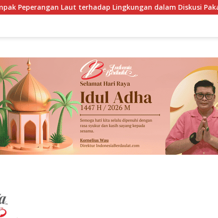
erhadap Lingkungan dalam Diskusi Pakar di Jakarta
Im