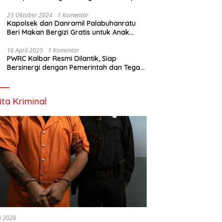
Nyata
23 Oktober 2024
1 Komentar
Kapolsek dan Danramil Palabuhanratu
Beri Makan Bergizi Gratis untuk Anak
PAUD
16 April 2025
1 Komentar
PWRC Kalbar Resmi Dilantik, Siap
Bersinergi dengan Pemerintah dan Tegas
Lawan Hoaks
ita Kriminal
li 2026