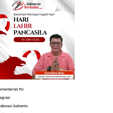
ementerian PU
migrasi
rabowo Subianto