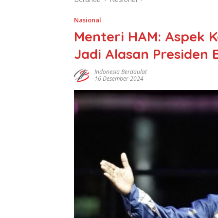
Nasional
Menteri HAM: Aspek K
Jadi Alasan Presiden 
Indonesia Berdaulat
16 Desember 2024