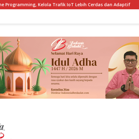
rafik IoT Lebih Cerdas dan Adaptif
Kemlu RI Buka BSBI