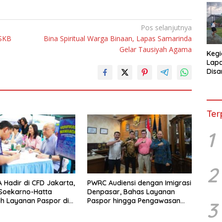
Pos selanjutnya
SKB
Bina Spiritual Warga Binaan, Lapas Samarinda
Gelar Tausiyah Agama
Kegi
Lap
Disa
War
Ter
1
2
 Hadir di CFD Jakarta,
PWRC Audiensi dengan Imigrasi
 Soekarno-Hatta
Denpasar, Bahas Layanan
h Layanan Paspor di
Paspor hingga Pengawasan
3
kan
WNA di Bali