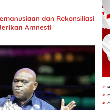
emanusiaan dan Rekonsiliasi
Berikan Amnesti
K
I
P