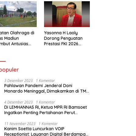
atan Olahraga di
Yasonna H Laoly
as Madiun
Dorong Penguatan
mbut Antusias
Prestasi FKI 2026
ga Binaan
Menuju Kejuaraan
Dunia
populer
3 Desember 2023
1 Komentar
Pahlawan Pandemi Jenderal Doni
Monardo Meninggal, Dimakamkan di TMP
Kalibata
4 Desember 2023
1 Komentar
Di LEMHANNAS RI, Ketua MPR RI Bamsoet
Ingatkan Penting Pertahanan Perut
Rakyat
11 November 2023
1 Komentar
Kanim Soetta Luncurkan VOIP
Receptionist: Layanan Digital Berdampak