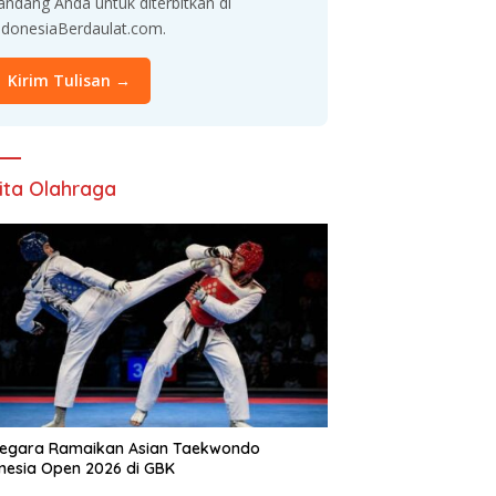
andang Anda untuk diterbitkan di
ndonesiaBerdaulat.com.
Kirim Tulisan →
ita Olahraga
Negara Ramaikan Asian Taekwondo
nesia Open 2026 di GBK