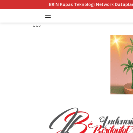
Langsung
RIN Kupas Teknologi Network Dataplane Programming, Kelola T
ke
konten
tutup