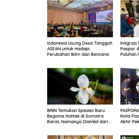
Indonesia Usung Desa Tangguh
Imigrasi
ASEAN untuk Hadapi
Paspor d
Perubahan Iklim dan Bencana
Puluhan 
Tanpa D
BRIN Temukan Spesies Baru
PASPORIA
Begonia Hattae di Sumatra
Kota Pa
Barat, Namanya Diambil dari
Akhir Pe
Mohammad Hatta
Warga