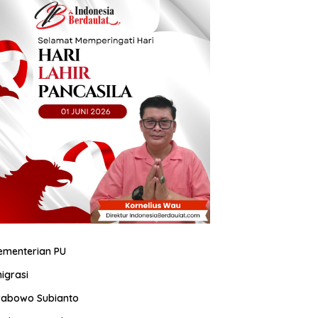
ementerian PU
migrasi
rabowo Subianto