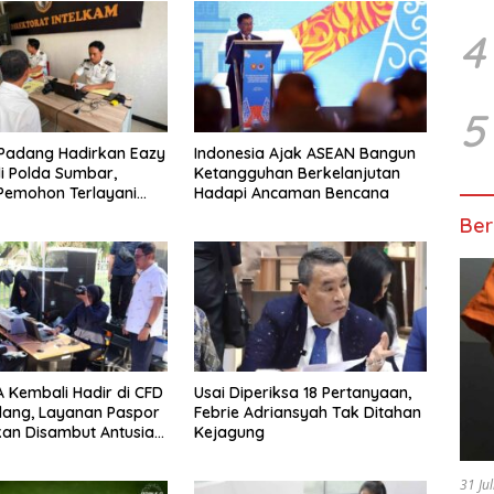
4
5
 Padang Hadirkan Eazy
Indonesia Ajak ASEAN Bangun
i Polda Sumbar,
Ketangguhan Berkelanjutan
Pemohon Terlayani
Hadapi Ancaman Bencana
atang ke Kantor
Ber
 Kembali Hadir di CFD
Usai Diperiksa 18 Pertanyaan,
dang, Layanan Paspor
Febrie Adriansyah Tak Ditahan
kan Disambut Antusias
Kejagung
31 Ju