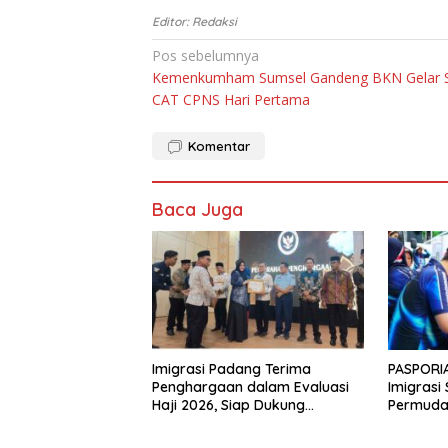
Editor: Redaksi
Navigasi
Pos sebelumnya
Kemenkumham Sumsel Gandeng BKN Gelar 
pos
CAT CPNS Hari Pertama
Komentar
Baca Juga
Imigrasi Padang Terima
PASPORIA
Penghargaan dalam Evaluasi
Imigrasi
Haji 2026, Siap Dukung
Permuda
Peningkatan Layanan Haji 2027
Akhir Pe