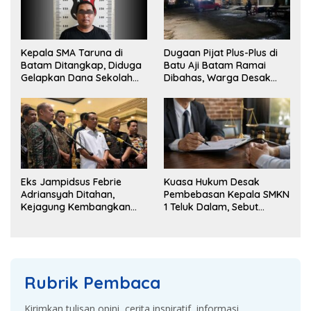
Kepala SMA Taruna di
Dugaan Pijat Plus-Plus di
Batam Ditangkap, Diduga
Batu Aji Batam Ramai
Gelapkan Dana Sekolah
Dibahas, Warga Desak
Rp143 Juta
Penyelidikan
Eks Jampidsus Febrie
Kuasa Hukum Desak
Adriansyah Ditahan,
Pembebasan Kepala SMKN
Kejagung Kembangkan
1 Teluk Dalam, Sebut
Dugaan Korupsi dan TPPU
Penahanan Tak Sesuai
KUHAP
Rubrik Pembaca
Kirimkan tulisan opini, cerita inspiratif, informasi