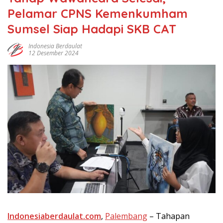
Pelamar CPNS Kemenkumham
Sumsel Siap Hadapi SKB CAT
Indonesia Berdaulat
12 Desember 2024
Indonesiaberdaulat.com
,
Pаlеmbаng
– Tаhараn