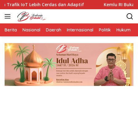
Langsung
 Cerdas dan Adaptif
Kemlu RI Buka BSBI 2026, Peserta 
ke
konten
Berita
Nasional
Daerah
Internasional
Politik
Hukum