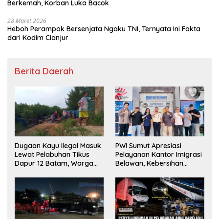
Berkemah, Korban Luka Bacok
28 Maret 2026
Heboh Perampok Bersenjata Ngaku TNI, Ternyata Ini Fakta
dari Kodim Cianjur
Berita Daerah
Dugaan Kayu Ilegal Masuk
PWI Sumut Apresiasi
Lewat Pelabuhan Tikus
Pelayanan Kantor Imigrasi
Dapur 12 Batam, Warga
Belawan, Kebersihan
Minta Aparat Lakukan
Fasilitas Jadi Nilai Tambah
Pengecekan