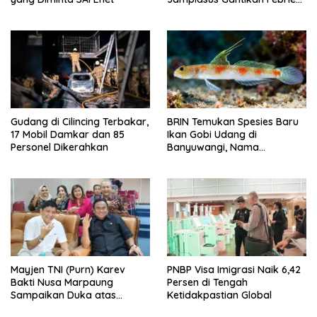
Adriansyah
Gudang di Cilincing Terbakar,
BRIN Temukan Spesies Baru
17 Mobil Damkar dan 85
Ikan Gobi Udang di
Personel Dikerahkan
Banyuwangi, Nama
Tomiyamichthys oriens
Terinspirasi Sunrise of Java
Mayjen TNI (Purn) Karev
PNBP Visa Imigrasi Naik 6,42
Bakti Nusa Marpaung
Persen di Tengah
Sampaikan Duka atas
Ketidakpastian Global
Wafatnya Rachmat Gobel