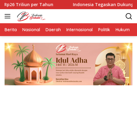
Langsung
ahun
Indonesia Tegaskan Dukungan untuk Palestina, 
ke
konten
Berita
Nasional
Daerah
Internasional
Politik
Hukum