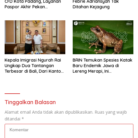
CFD Kota Padang, Layanan
Febrie Adriansyah Tak
Paspor Akhir Pekan
Ditahan Kejagung
Disambut Antusias Warga
Kepala Imigrasi Ngurah Rai
BRIN Temukan Spesies Katak
Ungkap Dua Tantangan
Baru Endemik Jawa di
Terbesar di Bali, Dari Kantor
Lereng Merapi, Ini
yang Tak Lagi Memadai
Keunikannya
hingga Lonjakan Kejahatan
WNA
Tinggalkan Balasan
Alamat email Anda tidak akan dipublikasikan.
Ruas yang wajib
ditandai
*