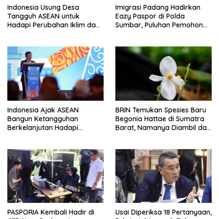
Indonesia Usung Desa
Imigrasi Padang Hadirkan
Tangguh ASEAN untuk
Eazy Paspor di Polda
Hadapi Perubahan Iklim dan
Sumbar, Puluhan Pemohon
Bencana
Terlayani Tanpa Datang ke
Kantor
Indonesia Ajak ASEAN
BRIN Temukan Spesies Baru
Bangun Ketangguhan
Begonia Hattae di Sumatra
Berkelanjutan Hadapi
Barat, Namanya Diambil dari
Ancaman Bencana
Mohammad Hatta
PASPORIA Kembali Hadir di
Usai Diperiksa 18 Pertanyaan,