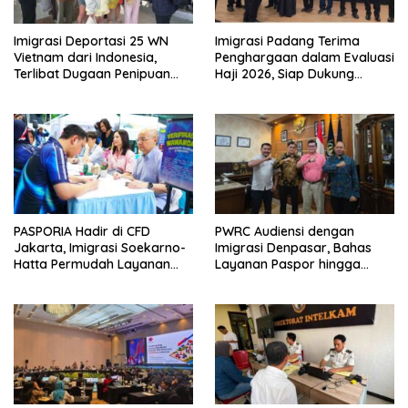
Imigrasi Deportasi 25 WN
Imigrasi Padang Terima
Vietnam dari Indonesia,
Penghargaan dalam Evaluasi
Terlibat Dugaan Penipuan
Haji 2026, Siap Dukung
Investasi Online
Peningkatan Layanan Haji
2027
PASPORIA Hadir di CFD
PWRC Audiensi dengan
Jakarta, Imigrasi Soekarno-
Imigrasi Denpasar, Bahas
Hatta Permudah Layanan
Layanan Paspor hingga
Paspor di Akhir Pekan
Pengawasan WNA di Bali