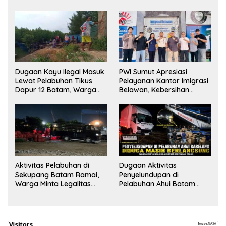
Dugaan Kayu Ilegal Masuk
PWI Sumut Apresiasi
Lewat Pelabuhan Tikus
Pelayanan Kantor Imigrasi
Dapur 12 Batam, Warga
Belawan, Kebersihan
Minta Aparat Lakukan
Fasilitas Jadi Nilai Tambah
Pengecekan
Aktivitas Pelabuhan di
Dugaan Aktivitas
Sekupang Batam Ramai,
Penyelundupan di
Warga Minta Legalitas
Pelabuhan Ahui Batam
Segera Dicek
Jadi Perhatian Warga,
Aparat Diminta Lakukan
Penyelidikan