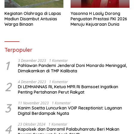
Kegiatan Olahraga di Lapas
Yasonna H Laoly Dorong
Madiun Disambut Antusias
Penguatan Prestasi FKI 2026
Warga Binaan
Menuju Kejuaraan Dunia
Terpopuler
1
3 Desember 2023
1 Komentar
Pahlawan Pandemi Jenderal Doni Monardo Meninggal,
Dimakamkan di TMP Kalibata
2
4 Desember 2023
1 Komentar
Di LEMHANNAS RI, Ketua MPR RI Bamsoet Ingatkan
Penting Pertahanan Perut Rakyat
3
11 November 2023
1 Komentar
Kanim Soetta Luncurkan VOIP Receptionist: Layanan
Digital Berdampak Nyata
4
23 Oktober 2024
1 Komentar
Kapolsek dan Danramil Palabuhanratu Beri Makan