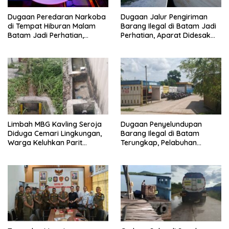
Dugaan Peredaran Narkoba
Dugaan Jalur Pengiriman
di Tempat Hiburan Malam
Barang Ilegal di Batam Jadi
Batam Jadi Perhatian,
Perhatian, Aparat Didesak
Aparat Diminta Lakukan
Lakukan Investigasi
Penyelidikan
Limbah MBG Kavling Seroja
Dugaan Penyelundupan
Diduga Cemari Lingkungan,
Barang Ilegal di Batam
Warga Keluhkan Parit
Terungkap, Pelabuhan
Tersumbat dan Banjir
Galangan Kapal Jadi
Sorotan