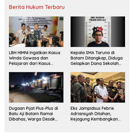
Berita Hukum Terbaru
LBH HIMNI Ingatkan Kasus
Kepala SMA Taruna di
Winda Gowasa dan
Batam Ditangkap, Diduga
Pelajaran dari Kasus
Gelapkan Dana Sekolah
Brigadir J
Rp143 Juta
Dugaan Pijat Plus-Plus di
Eks Jampidsus Febrie
Batu Aji Batam Ramai
Adriansyah Ditahan,
Dibahas, Warga Desak
Kejagung Kembangkan
Penyelidikan
Dugaan Korupsi dan TPPU