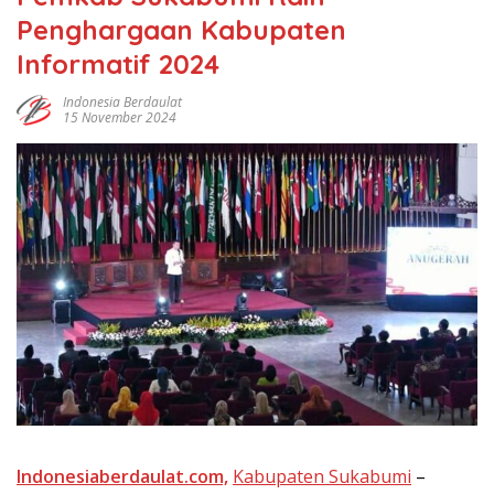
Penghargaan Kabupaten
Informatif 2024
Indonesia Berdaulat
15 November 2024
Indоnеѕіаbеrdаulаt.сom,
Kabupaten Sukabumi
–