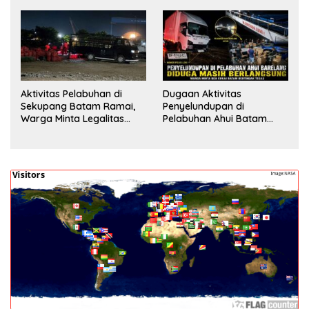
Minta Aparat Lakukan
Fasilitas Jadi Nilai Tambah
Pengecekan
Aktivitas Pelabuhan di
Dugaan Aktivitas
Sekupang Batam Ramai,
Penyelundupan di
Warga Minta Legalitas
Pelabuhan Ahui Batam
Segera Dicek
Jadi Perhatian Warga,
Aparat Diminta Lakukan
Penyelidikan