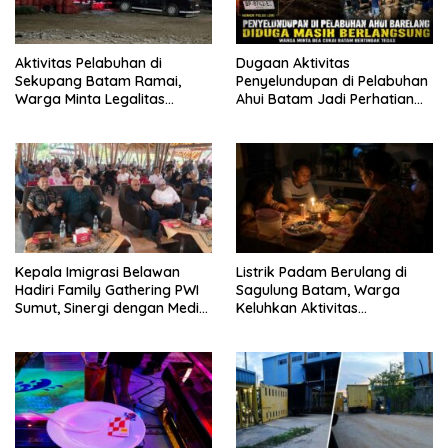
Aktivitas Pelabuhan di
Dugaan Aktivitas
Sekupang Batam Ramai,
Penyelundupan di Pelabuhan
Warga Minta Legalitas
Ahui Batam Jadi Perhatian
Segera Dicek
Warga, Aparat Diminta
Lakukan Penyelidikan
Kepala Imigrasi Belawan
Listrik Padam Berulang di
Hadiri Family Gathering PWI
Sagulung Batam, Warga
Sumut, Sinergi dengan Media
Keluhkan Aktivitas
Makin Erat
Terganggu