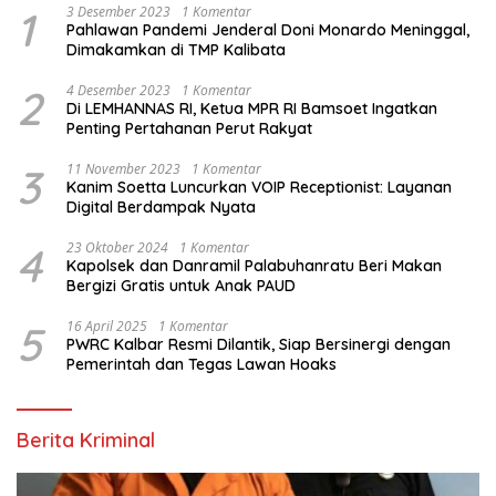
1
3 Desember 2023
1 Komentar
Pahlawan Pandemi Jenderal Doni Monardo Meninggal,
Dimakamkan di TMP Kalibata
2
4 Desember 2023
1 Komentar
Di LEMHANNAS RI, Ketua MPR RI Bamsoet Ingatkan
Penting Pertahanan Perut Rakyat
3
11 November 2023
1 Komentar
Kanim Soetta Luncurkan VOIP Receptionist: Layanan
Digital Berdampak Nyata
4
23 Oktober 2024
1 Komentar
Kapolsek dan Danramil Palabuhanratu Beri Makan
Bergizi Gratis untuk Anak PAUD
5
16 April 2025
1 Komentar
PWRC Kalbar Resmi Dilantik, Siap Bersinergi dengan
Pemerintah dan Tegas Lawan Hoaks
Berita Kriminal