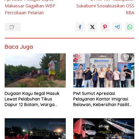
Makassar Gagalkan WBP
Sukabumi Sosialisasikan OSS
Percobaan Pelarian
RBA
Baca Juga
Dugaan Kayu Ilegal Masuk
PWI Sumut Apresiasi
Lewat Pelabuhan Tikus
Pelayanan Kantor Imigrasi
Dapur 12 Batam, Warga
Belawan, Kebersihan Fasilitas
Minta Aparat Lakukan
Jadi Nilai Tambah
Pengecekan