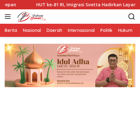
Langsung
UT ke-81 RI, Imigrasi Soetta Hadirkan Layanan Paspor di Akhir 
ke
konten
Berita
Nasional
Daerah
Internasional
Politik
Hukum