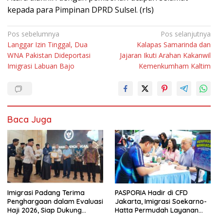
kераdа раrа Pimpinan DPRD Sulѕеl. (rls)
Navigasi
Pos sebelumnya
Pos selanjutnya
Langgar Izin Tinggal, Dua
Kalapas Samarinda dan
pos
WNA Pakistan Dideportasi
Jajaran Ikuti Arahan Kakanwil
Imigrasi Labuan Bajo
Kemenkumham Kaltim
Baca Juga
Imigrasi Padang Terima
PASPORIA Hadir di CFD
Penghargaan dalam Evaluasi
Jakarta, Imigrasi Soekarno-
Haji 2026, Siap Dukung
Hatta Permudah Layanan