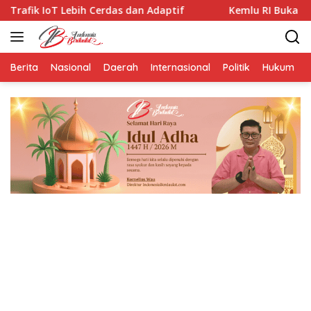
Langsung
erdas dan Adaptif
Kemlu RI Buka BSBI 2026, Peserta AS
ke
konten
Berita
Nasional
Daerah
Internasional
Politik
Hukum