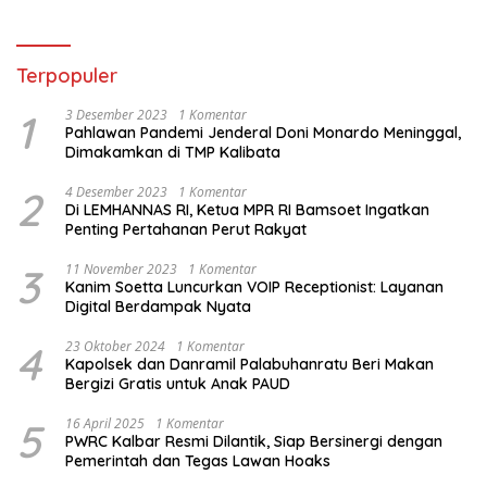
Terpopuler
1
3 Desember 2023
1 Komentar
Pahlawan Pandemi Jenderal Doni Monardo Meninggal,
Dimakamkan di TMP Kalibata
2
4 Desember 2023
1 Komentar
Di LEMHANNAS RI, Ketua MPR RI Bamsoet Ingatkan
Penting Pertahanan Perut Rakyat
3
11 November 2023
1 Komentar
Kanim Soetta Luncurkan VOIP Receptionist: Layanan
Digital Berdampak Nyata
4
23 Oktober 2024
1 Komentar
Kapolsek dan Danramil Palabuhanratu Beri Makan
Bergizi Gratis untuk Anak PAUD
5
16 April 2025
1 Komentar
PWRC Kalbar Resmi Dilantik, Siap Bersinergi dengan
Pemerintah dan Tegas Lawan Hoaks