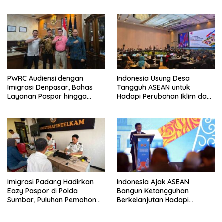
Peningkatan Layanan Haji
Paspor di Akhir Pekan
2027
PWRC Audiensi dengan
Indonesia Usung Desa
Imigrasi Denpasar, Bahas
Tangguh ASEAN untuk
Layanan Paspor hingga
Hadapi Perubahan Iklim dan
Pengawasan WNA di Bali
Bencana
Imigrasi Padang Hadirkan
Indonesia Ajak ASEAN
Eazy Paspor di Polda
Bangun Ketangguhan
Sumbar, Puluhan Pemohon
Berkelanjutan Hadapi
Terlayani Tanpa Datang ke
Ancaman Bencana
Kantor