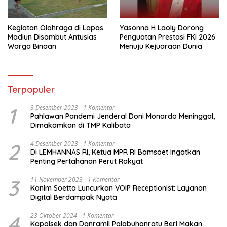
Kegiatan Olahraga di Lapas
Yasonna H Laoly Dorong
Madiun Disambut Antusias
Penguatan Prestasi FKI 2026
Warga Binaan
Menuju Kejuaraan Dunia
Terpopuler
1
3 Desember 2023
1 Komentar
Pahlawan Pandemi Jenderal Doni Monardo Meninggal,
Dimakamkan di TMP Kalibata
2
4 Desember 2023
1 Komentar
Di LEMHANNAS RI, Ketua MPR RI Bamsoet Ingatkan
Penting Pertahanan Perut Rakyat
3
11 November 2023
1 Komentar
Kanim Soetta Luncurkan VOIP Receptionist: Layanan
Digital Berdampak Nyata
4
23 Oktober 2024
1 Komentar
Kapolsek dan Danramil Palabuhanratu Beri Makan