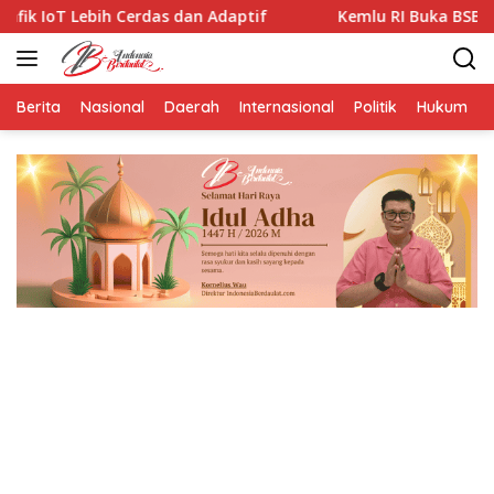
Langsung
das dan Adaptif
Kemlu RI Buka BSBI 2026, Peserta ASEA
ke
konten
Berita
Nasional
Daerah
Internasional
Politik
Hukum