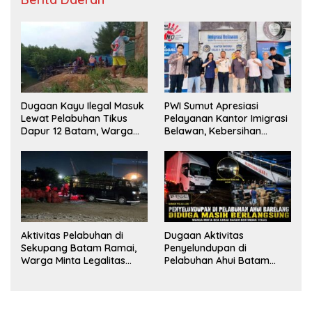
Dugaan Kayu Ilegal Masuk
PWI Sumut Apresiasi
Lewat Pelabuhan Tikus
Pelayanan Kantor Imigrasi
Dapur 12 Batam, Warga
Belawan, Kebersihan
Minta Aparat Lakukan
Fasilitas Jadi Nilai Tambah
Pengecekan
Aktivitas Pelabuhan di
Dugaan Aktivitas
Sekupang Batam Ramai,
Penyelundupan di
Warga Minta Legalitas
Pelabuhan Ahui Batam
Segera Dicek
Jadi Perhatian Warga,
Aparat Diminta Lakukan
Penyelidikan