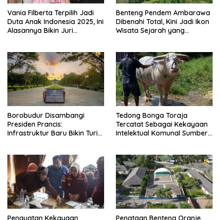
Vania Filberta Terpilih Jadi
Benteng Pendem Ambarawa
Duta Anak Indonesia 2025, Ini
Dibenahi Total, Kini Jadi Ikon
Alasannya Bikin Juri
Wisata Sejarah yang
Terkesan
Instagramable
Borobudur Disambangi
Tedong Bonga Toraja
Presiden Prancis:
Tercatat Sebagai Kekayaan
Infrastruktur Baru Bikin Turis
Intelektual Komunal Sumber
Makin Nyaman
Daya Genetik
Penguatan Kekayaan
Penataan Benteng Oranje,