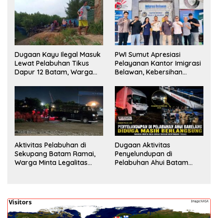
Dugaan Kayu Ilegal Masuk
PWI Sumut Apresiasi
Lewat Pelabuhan Tikus
Pelayanan Kantor Imigrasi
Dapur 12 Batam, Warga
Belawan, Kebersihan
Minta Aparat Lakukan
Fasilitas Jadi Nilai Tambah
Pengecekan
Aktivitas Pelabuhan di
Dugaan Aktivitas
Sekupang Batam Ramai,
Penyelundupan di
Warga Minta Legalitas
Pelabuhan Ahui Batam
Segera Dicek
Jadi Perhatian Warga,
Aparat Diminta Lakukan
Penyelidikan