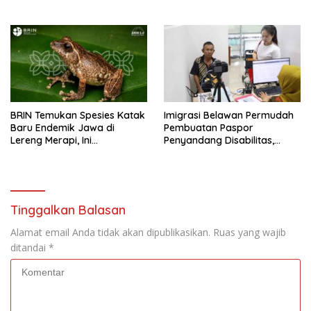
yang Tak Lagi Memadai
hingga Lonjakan Kejahatan
WNA
BRIN Temukan Spesies Katak
Imigrasi Belawan Permudah
Baru Endemik Jawa di
Pembuatan Paspor
Lereng Merapi, Ini
Penyandang Disabilitas,
Keunikannya
Proses Cepat dan
Diprioritaskan
Tinggalkan Balasan
Alamat email Anda tidak akan dipublikasikan.
Ruas yang wajib
ditandai
*