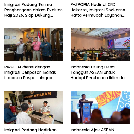
Imigrasi Padang Terima
PASPORIA Hadir di CFD
Penghargaan dalam Evaluasi
Jakarta, Imigrasi Soekarno-
Haji 2026, Siap Dukung
Hatta Permudah Layanan
Peningkatan Layanan Haji
Paspor di Akhir Pekan
2027
PWRC Audiensi dengan
Indonesia Usung Desa
Imigrasi Denpasar, Bahas
Tangguh ASEAN untuk
Layanan Paspor hingga
Hadapi Perubahan Iklim dan
Pengawasan WNA di Bali
Bencana
Imigrasi Padang Hadirkan
Indonesia Ajak ASEAN