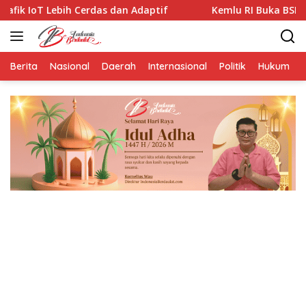
Langsung
rdas dan Adaptif
Kemlu RI Buka BSBI 2026, Peserta ASE
ke
konten
Berita
Nasional
Daerah
Internasional
Politik
Hukum