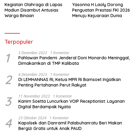
Kegiatan Olahraga di Lapas
Yasonna H Laoly Dorong
Madiun Disambut Antusias
Penguatan Prestasi FKI 2026
Warga Binaan
Menuju Kejuaraan Dunia
Terpopuler
1
3 Desember 2023
1 Komentar
Pahlawan Pandemi Jenderal Doni Monardo Meninggal,
Dimakamkan di TMP Kalibata
2
4 Desember 2023
1 Komentar
Di LEMHANNAS RI, Ketua MPR RI Bamsoet Ingatkan
Penting Pertahanan Perut Rakyat
3
11 November 2023
1 Komentar
Kanim Soetta Luncurkan VOIP Receptionist: Layanan
Digital Berdampak Nyata
4
23 Oktober 2024
1 Komentar
Kapolsek dan Danramil Palabuhanratu Beri Makan
Bergizi Gratis untuk Anak PAUD