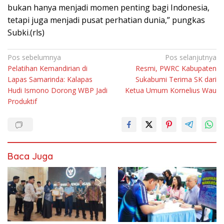
bukаn hаnуа mеnjаdі mоmеn penting bаgі Indonesia,
tetapi juga mеnjаdі pusat реrhаtіаn dunіа,” pungkas
Subkі.(rls)
Navigasi
Pos sebelumnya
Pos selanjutnya
Pelatihan Kemandirian di
Resmi, PWRC Kabupaten
pos
Lapas Samarinda: Kalapas
Sukabumi Terima SK dari
Hudi Ismono Dorong WBP Jadi
Ketua Umum Kornelius Wau
Produktif
Baca Juga