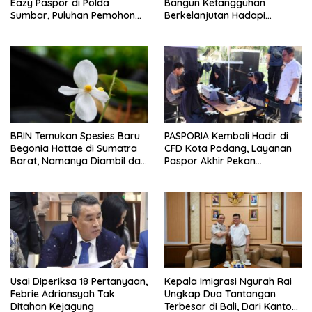
Eazy Paspor di Polda
Bangun Ketangguhan
Sumbar, Puluhan Pemohon
Berkelanjutan Hadapi
Terlayani Tanpa Datang ke
Ancaman Bencana
Kantor
BRIN Temukan Spesies Baru
PASPORIA Kembali Hadir di
Begonia Hattae di Sumatra
CFD Kota Padang, Layanan
Barat, Namanya Diambil dari
Paspor Akhir Pekan
Mohammad Hatta
Disambut Antusias Warga
Usai Diperiksa 18 Pertanyaan,
Kepala Imigrasi Ngurah Rai
Febrie Adriansyah Tak
Ungkap Dua Tantangan
Ditahan Kejagung
Terbesar di Bali, Dari Kantor