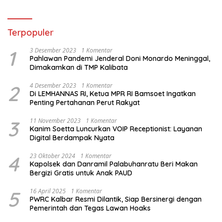
Terpopuler
1
3 Desember 2023
1 Komentar
Pahlawan Pandemi Jenderal Doni Monardo Meninggal,
Dimakamkan di TMP Kalibata
2
4 Desember 2023
1 Komentar
Di LEMHANNAS RI, Ketua MPR RI Bamsoet Ingatkan
Penting Pertahanan Perut Rakyat
3
11 November 2023
1 Komentar
Kanim Soetta Luncurkan VOIP Receptionist: Layanan
Digital Berdampak Nyata
4
23 Oktober 2024
1 Komentar
Kapolsek dan Danramil Palabuhanratu Beri Makan
Bergizi Gratis untuk Anak PAUD
5
16 April 2025
1 Komentar
PWRC Kalbar Resmi Dilantik, Siap Bersinergi dengan
Pemerintah dan Tegas Lawan Hoaks