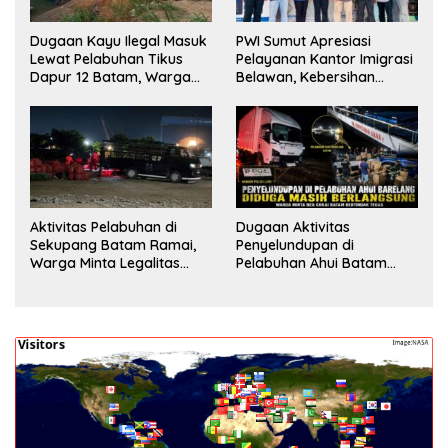
Dugaan Kayu Ilegal Masuk
PWI Sumut Apresiasi
Lewat Pelabuhan Tikus
Pelayanan Kantor Imigrasi
Dapur 12 Batam, Warga
Belawan, Kebersihan
Minta Aparat Lakukan
Fasilitas Jadi Nilai Tambah
Pengecekan
Aktivitas Pelabuhan di
Dugaan Aktivitas
Sekupang Batam Ramai,
Penyelundupan di
Warga Minta Legalitas
Pelabuhan Ahui Batam
Segera Dicek
Jadi Perhatian Warga,
Aparat Diminta Lakukan
Penyelidikan