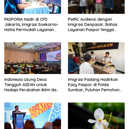
PASPORIA Hadir di CFD
PWRC Audiensi dengan
Jakarta, Imigrasi Soekarno-
Imigrasi Denpasar, Bahas
Hatta Permudah Layanan
Layanan Paspor hingga
Paspor di Akhir Pekan
Pengawasan WNA di Bali
Indonesia Usung Desa
Imigrasi Padang Hadirkan
Tangguh ASEAN untuk
Eazy Paspor di Polda
Hadapi Perubahan Iklim dan
Sumbar, Puluhan Pemohon
Bencana
Terlayani Tanpa Datang ke
Kantor