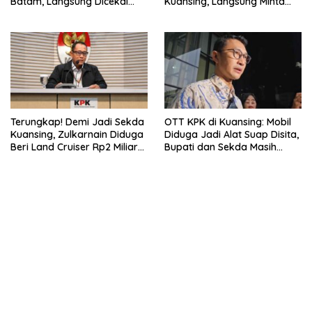
Batam, Langsung Dicekal
Kuansing, Langsung Minta
Seumur Hidup
Dikembalikan
Terungkap! Demi Jadi Sekda
OTT KPK di Kuansing: Mobil
Kuansing, Zulkarnain Diduga
Diduga Jadi Alat Suap Disita,
Beri Land Cruiser Rp2 Miliar
Bupati dan Sekda Masih
ke Bupati
Dicari