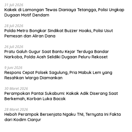
31 Juli 2026
Kakek di Lamongan Tewas Dianiaya Tetangga, Polisi Ungkap
Dugaan Motif Dendam
28 Juli 2026
Polda Metro Bongkar Sindikat Buzzer Hoaks, Polisi Usut
Pemesan dan Aliran Dana
26 Juli 2026
Pratu Galuh Gugur Saat Bantu Kejar Terduga Bandar
Narkoba, Polda Aceh Selidiki Dugaan Peluru Rekoset
9 Juni 2026
Respons Cepat Polsek Sagulung, Pria Mabuk Lem yang
Resahkan Warga Diamankan
30 Maret 2026
Perampokan Pantai Sukabumi: Kakak Adik Diserang Saat
Berkemah, Korban Luka Bacok
28 Maret 2026
Heboh Perampok Bersenjata Ngaku TNI, Ternyata Ini Fakta
dari Kodim Cianjur