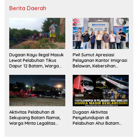
Berita Daerah
Dugaan Kayu Ilegal Masuk
PWI Sumut Apresiasi
Lewat Pelabuhan Tikus
Pelayanan Kantor Imigrasi
Dapur 12 Batam, Warga
Belawan, Kebersihan
Minta Aparat Lakukan
Fasilitas Jadi Nilai Tambah
Pengecekan
Aktivitas Pelabuhan di
Dugaan Aktivitas
Sekupang Batam Ramai,
Penyelundupan di
Warga Minta Legalitas
Pelabuhan Ahui Batam
Segera Dicek
Jadi Perhatian Warga,
Aparat Diminta Lakukan