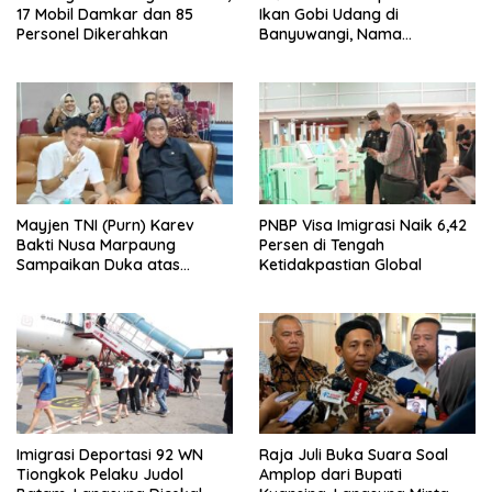
17 Mobil Damkar dan 85
Ikan Gobi Udang di
Personel Dikerahkan
Banyuwangi, Nama
Tomiyamichthys oriens
Terinspirasi Sunrise of Java
Mayjen TNI (Purn) Karev
PNBP Visa Imigrasi Naik 6,42
Bakti Nusa Marpaung
Persen di Tengah
Sampaikan Duka atas
Ketidakpastian Global
Wafatnya Rachmat Gobel
Imigrasi Deportasi 92 WN
Raja Juli Buka Suara Soal
Tiongkok Pelaku Judol
Amplop dari Bupati