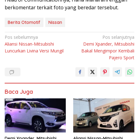
berkomentar terkait foto yang beredar tersebut.
Berita Otomotif
Nissan
Navigasi
Pos sebelumnya
Pos selanjutnya
Aliansi Nissan-Mitsubishi
Demi Xpander, Mitsubishi
pos
Luncurkan Livina Versi Mungil
Bakal Mengimpor Kembali
Pajero Sport
Baca Juga
Demi Xpander, Mitsubishi
Aliansi Nissan-Mitsubishi