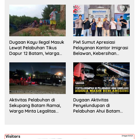
Dugaan Kayu Ilegal Masuk
PWI Sumut Apresiasi
Lewat Pelabuhan Tikus
Pelayanan Kantor Imigrasi
Dapur 12 Batam, Warga
Belawan, Kebersihan
Minta Aparat Lakukan
Fasilitas Jadi Nilai Tambah
Pengecekan
Aktivitas Pelabuhan di
Dugaan Aktivitas
Sekupang Batam Ramai,
Penyelundupan di
Warga Minta Legalitas
Pelabuhan Ahui Batam
Segera Dicek
Jadi Perhatian Warga,
Aparat Diminta Lakukan
Penyelidikan