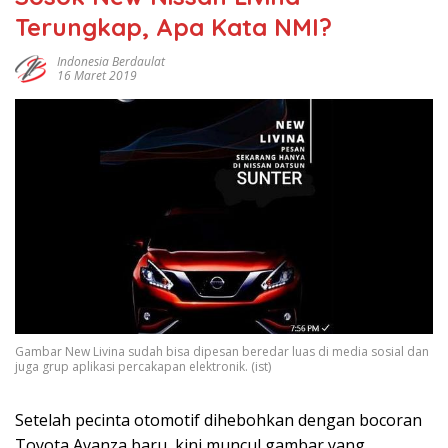
Terungkap, Apa Kata NMI?
Indonesia Berdaulat
16 Maret 2019
Gambar New Livina sudah bisa dipesan beredar luas di media sosial dan
juga grup aplikasi percakapan elektronik. (ist)
Setelah pecinta otomotif dihebohkan dengan bocoran
Toyota Avanza baru, kini muncul gambar yang