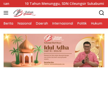
Langsung
0 Tahun Menunggu, SDN Cileungsir Sukabumi Rusak Berat dan 
ke
konten
Berita
Nasional
Daerah
Internasional
Politik
Hukum