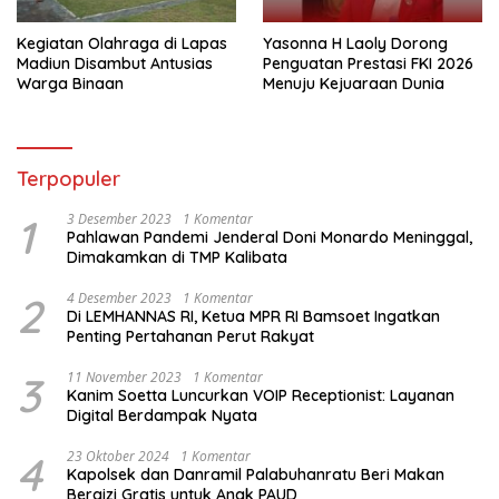
Kegiatan Olahraga di Lapas
Yasonna H Laoly Dorong
Madiun Disambut Antusias
Penguatan Prestasi FKI 2026
Warga Binaan
Menuju Kejuaraan Dunia
Terpopuler
1
3 Desember 2023
1 Komentar
Pahlawan Pandemi Jenderal Doni Monardo Meninggal,
Dimakamkan di TMP Kalibata
2
4 Desember 2023
1 Komentar
Di LEMHANNAS RI, Ketua MPR RI Bamsoet Ingatkan
Penting Pertahanan Perut Rakyat
3
11 November 2023
1 Komentar
Kanim Soetta Luncurkan VOIP Receptionist: Layanan
Digital Berdampak Nyata
4
23 Oktober 2024
1 Komentar
Kapolsek dan Danramil Palabuhanratu Beri Makan
Bergizi Gratis untuk Anak PAUD