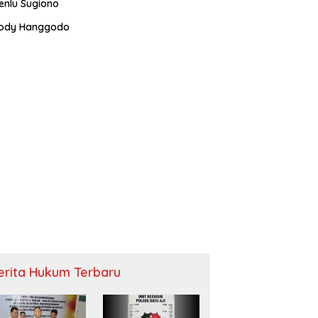
enlu Sugiono
ody Hanggodo
erita Hukum Terbaru