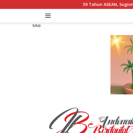
Langsung
59 Tahun ASEAN, Sugiono Bicara Panga
ke
konten
tutup