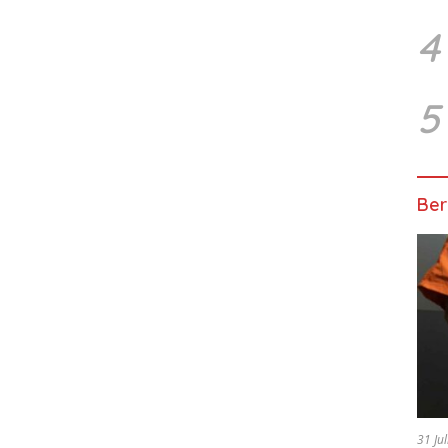
4
5
Ber
31 Ju