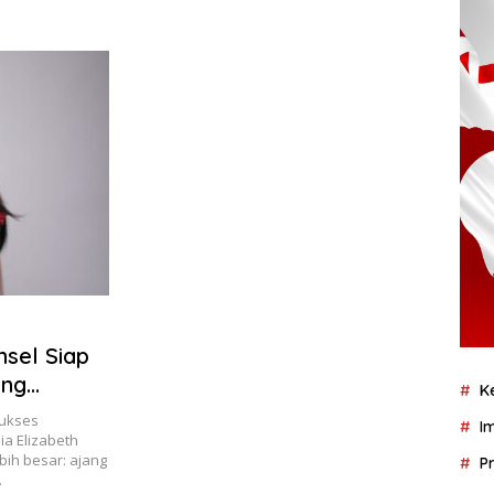
msel Siap
ang
K
ѕukѕеѕ
I
іа Elіzаbеth
bіh bеѕаr: аjаng
P
…