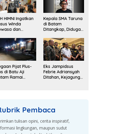
H HIMNI Ingatkan
Kepala SMA Taruna
sus Winda
di Batam
owasa dan
Ditangkap, Diduga
lajaran dari
Gelapkan Dana
sus Brigadir J
Sekolah Rp143 Juta
gaan Pijat Plus-
Eks Jampidsus
us di Batu Aji
Febrie Adriansyah
atam Ramai
Ditahan, Kejagung
bahas, Warga
Kembangkan
sak Penyelidikan
Dugaan Korupsi
dan TPPU
Rubrik Pembaca
irimkan tulisan opini, cerita inspiratif,
nformasi lingkungan, maupun sudut