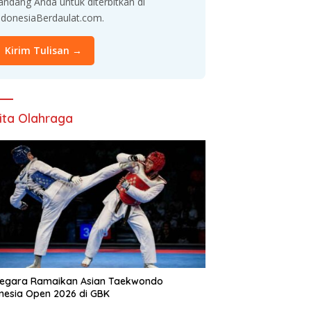
andang Anda untuk diterbitkan di
ndonesiaBerdaulat.com.
Kirim Tulisan →
ita Olahraga
Negara Ramaikan Asian Taekwondo
nesia Open 2026 di GBK