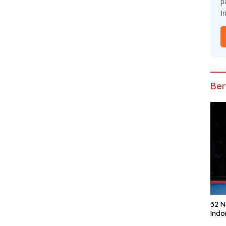
p
I
Ber
32 
Indo