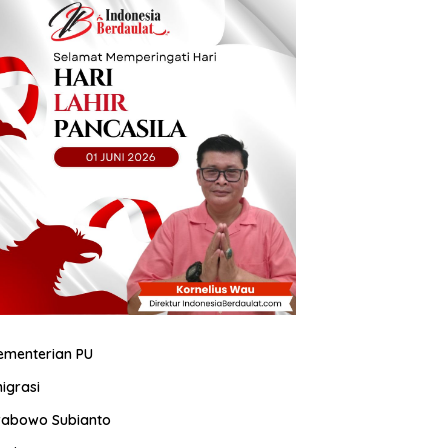
ementerian PU
migrasi
rabowo Subianto