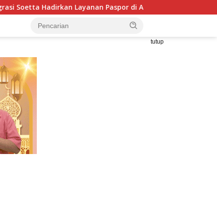
irkan Layanan Paspor di Akhir Pekan
LBH HIMNI Ingatkan
tutup