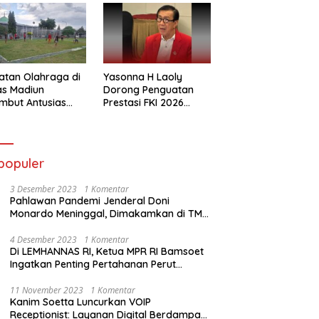
atan Olahraga di
Yasonna H Laoly
as Madiun
Dorong Penguatan
mbut Antusias
Prestasi FKI 2026
ga Binaan
Menuju Kejuaraan
Dunia
populer
3 Desember 2023
1 Komentar
Pahlawan Pandemi Jenderal Doni
Monardo Meninggal, Dimakamkan di TMP
Kalibata
4 Desember 2023
1 Komentar
Di LEMHANNAS RI, Ketua MPR RI Bamsoet
Ingatkan Penting Pertahanan Perut
Rakyat
11 November 2023
1 Komentar
Kanim Soetta Luncurkan VOIP
Receptionist: Layanan Digital Berdampak