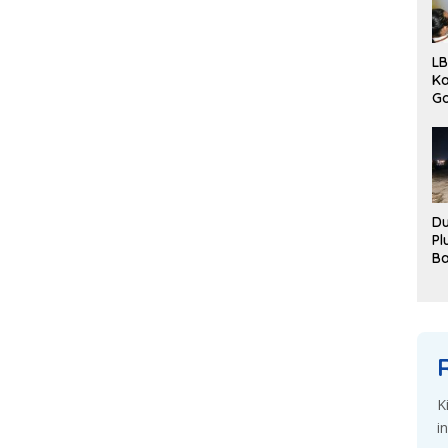
LB
Ka
G
Pe
Ka
Du
Pl
B
Di
De
K
i