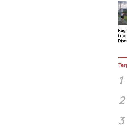
Kegi
Lap
Disa
War
Ter
1
2
3