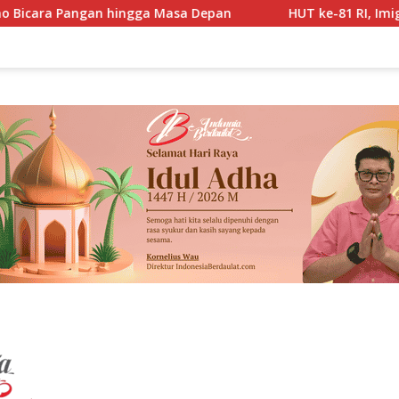
n hingga Masa Depan
HUT ke-81 RI, Imigrasi Soetta Had