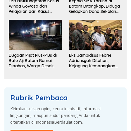
LBH HIMNI Ingatkan Kasus
Kepala SMA Taruna di
Winda Gowasa dan
Batam Ditangkap, Diduga
Pelajaran dari Kasus
Gelapkan Dana Sekolah
Brigadir J
Rp143 Juta
Dugaan Pijat Plus-Plus di
Eks Jampidsus Febrie
Batu Aji Batam Ramai
Adriansyah Ditahan,
Dibahas, Warga Desak
Kejagung Kembangkan
Penyelidikan
Dugaan Korupsi dan TPPU
Rubrik Pembaca
Kirimkan tulisan opini, cerita inspiratif, informasi
lingkungan, maupun sudut pandang Anda untuk
diterbitkan di IndonesiaBerdaulat.com.