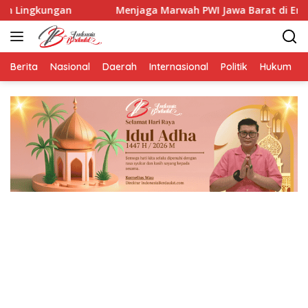
Langsung
ngan
Menjaga Marwah PWI Jawa Barat di Era AI: Tantan
ke
konten
Berita
Nasional
Daerah
Internasional
Politik
Hukum