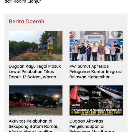
dari Kodim Cianjur
Berita Daerah
Dugaan Kayu Ilegal Masuk
PWI Sumut Apresiasi
Lewat Pelabuhan Tikus
Pelayanan Kantor Imigrasi
Dapur 12 Batam, Warga
Belawan, Kebersihan
Minta Aparat Lakukan
Fasilitas Jadi Nilai Tambah
Pengecekan
Aktivitas Pelabuhan di
Dugaan Aktivitas
Sekupang Batam Ramai,
Penyelundupan di
Warga Minta Legalitas
Pelabuhan Ahui Batam