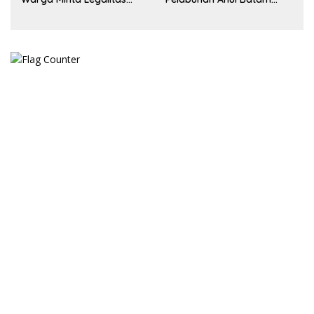
Segera Dicek
Jadi Perhatian Warga,
Aparat Diminta Lakukan
Penyelidikan