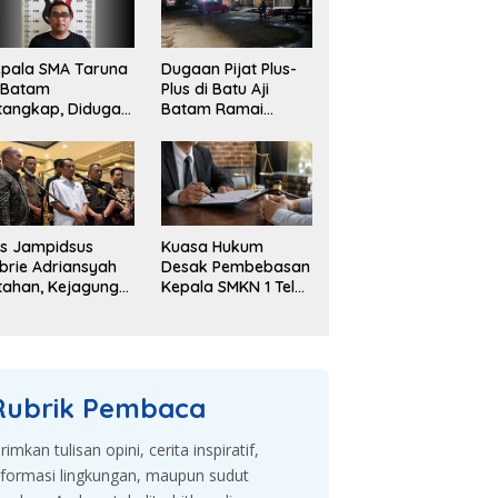
pala SMA Taruna
Dugaan Pijat Plus-
 Batam
Plus di Batu Aji
tangkap, Diduga
Batam Ramai
elapkan Dana
Dibahas, Warga
kolah Rp143 Juta
Desak Penyelidikan
s Jampidsus
Kuasa Hukum
brie Adriansyah
Desak Pembebasan
tahan, Kejagung
Kepala SMKN 1 Teluk
embangkan
Dalam, Sebut
gaan Korupsi
Penahanan Tak
an TPPU
Sesuai KUHAP
Rubrik Pembaca
irimkan tulisan opini, cerita inspiratif,
nformasi lingkungan, maupun sudut