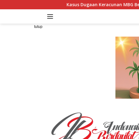
Langsung
Kasus Dugaan Keracunan MBG Bertambah, 300 Dapur 
ke
konten
tutup