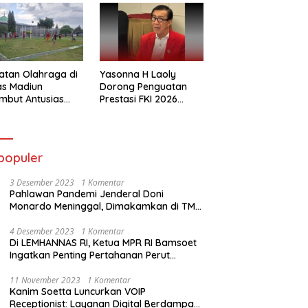
atan Olahraga di
Yasonna H Laoly
as Madiun
Dorong Penguatan
mbut Antusias
Prestasi FKI 2026
ga Binaan
Menuju Kejuaraan
Dunia
populer
3 Desember 2023
1 Komentar
Pahlawan Pandemi Jenderal Doni
Monardo Meninggal, Dimakamkan di TMP
Kalibata
4 Desember 2023
1 Komentar
Di LEMHANNAS RI, Ketua MPR RI Bamsoet
Ingatkan Penting Pertahanan Perut
Rakyat
11 November 2023
1 Komentar
Kanim Soetta Luncurkan VOIP
Receptionist: Layanan Digital Berdampak