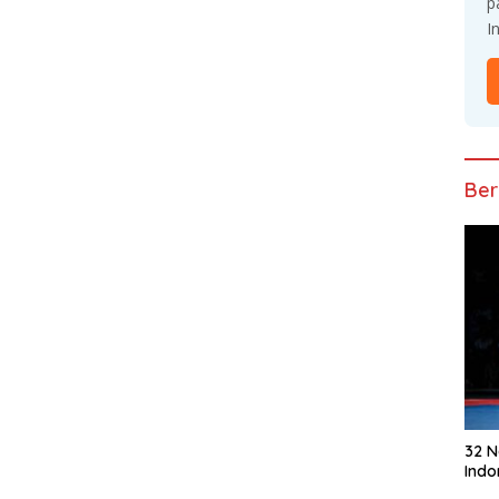
p
I
Ber
32 
Indo