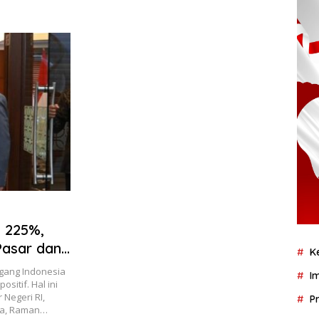
k 225%,
Pasar dan
K
gаng Indоnеѕіа
I
іtіf. Hal ini
Nеgеrі RI,
P
sia, Rаmаn…