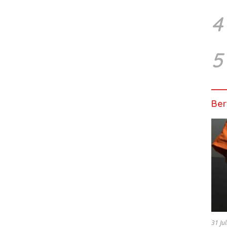
4
5
Ber
31 Ju