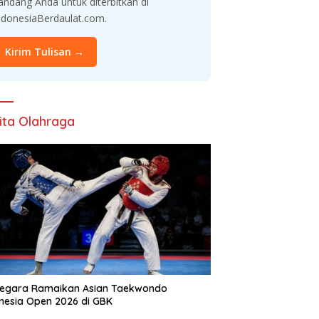
andang Anda untuk diterbitkan di
ndonesiaBerdaulat.com.
Kirim Tulisan →
ita Olahraga
Negara Ramaikan Asian Taekwondo
nesia Open 2026 di GBK