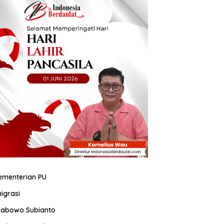
ementerian PU
migrasi
rabowo Subianto