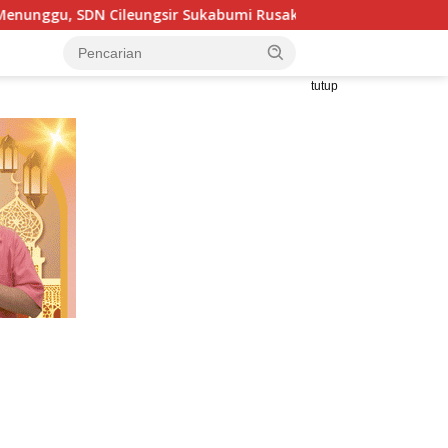
ngsir Sukabumi Rusak Berat dan Tanpa Toilet, 229 Siswa Bela
tutup