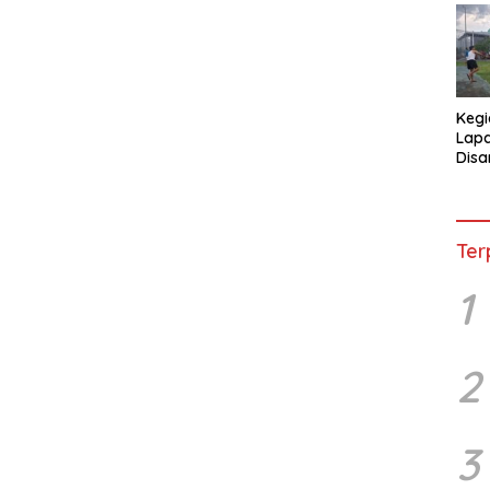
Kegi
Lap
Disa
War
Ter
1
2
3