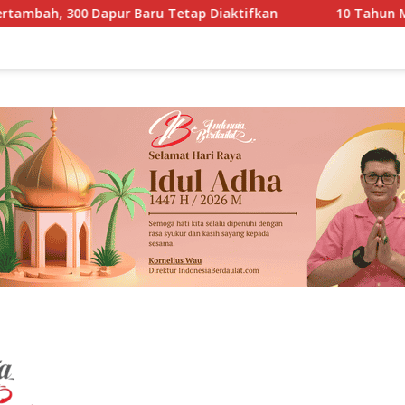
Baru Tetap Diaktifkan
10 Tahun Menunggu, SDN Cileu