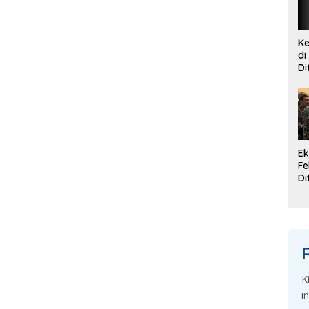
Ke
di
Di
G
Se
Ek
Fe
Di
K
Du
d
K
i