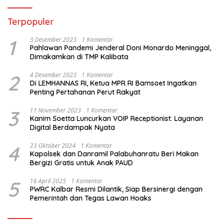
Terpopuler
1
3 Desember 2023
1 Komentar
Pahlawan Pandemi Jenderal Doni Monardo Meninggal,
Dimakamkan di TMP Kalibata
2
4 Desember 2023
1 Komentar
Di LEMHANNAS RI, Ketua MPR RI Bamsoet Ingatkan
Penting Pertahanan Perut Rakyat
3
11 November 2023
1 Komentar
Kanim Soetta Luncurkan VOIP Receptionist: Layanan
Digital Berdampak Nyata
4
23 Oktober 2024
1 Komentar
Kapolsek dan Danramil Palabuhanratu Beri Makan
Bergizi Gratis untuk Anak PAUD
5
16 April 2025
1 Komentar
PWRC Kalbar Resmi Dilantik, Siap Bersinergi dengan
Pemerintah dan Tegas Lawan Hoaks