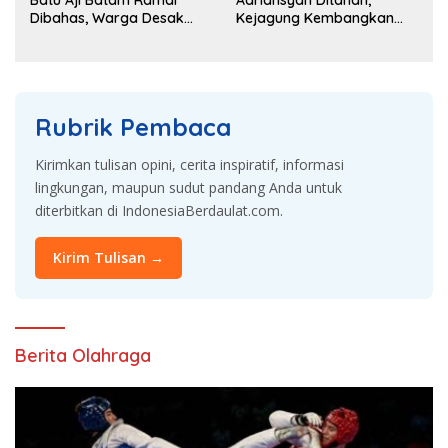
Batu Aji Batam Ramai
Adriansyah Ditahan,
Dibahas, Warga Desak
Kejagung Kembangkan
Penyelidikan
Dugaan Korupsi dan TPPU
Rubrik Pembaca
Kirimkan tulisan opini, cerita inspiratif, informasi
lingkungan, maupun sudut pandang Anda untuk
diterbitkan di IndonesiaBerdaulat.com.
Kirim Tulisan →
Berita Olahraga