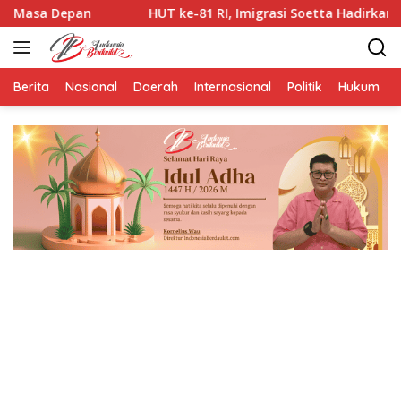
Langsung
pan
HUT ke-81 RI, Imigrasi Soetta Hadirkan Layanan Pas
ke
konten
Berita
Nasional
Daerah
Internasional
Politik
Hukum