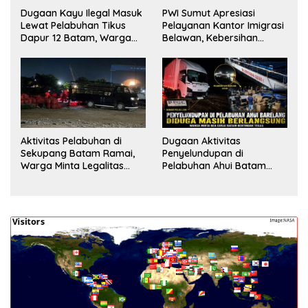
Dugaan Kayu Ilegal Masuk
PWI Sumut Apresiasi
Lewat Pelabuhan Tikus
Pelayanan Kantor Imigrasi
Dapur 12 Batam, Warga
Belawan, Kebersihan
Minta Aparat Lakukan
Fasilitas Jadi Nilai Tambah
Pengecekan
Aktivitas Pelabuhan di
Dugaan Aktivitas
Sekupang Batam Ramai,
Penyelundupan di
Warga Minta Legalitas
Pelabuhan Ahui Batam
Segera Dicek
Jadi Perhatian Warga,
Aparat Diminta Lakukan
Penyelidikan