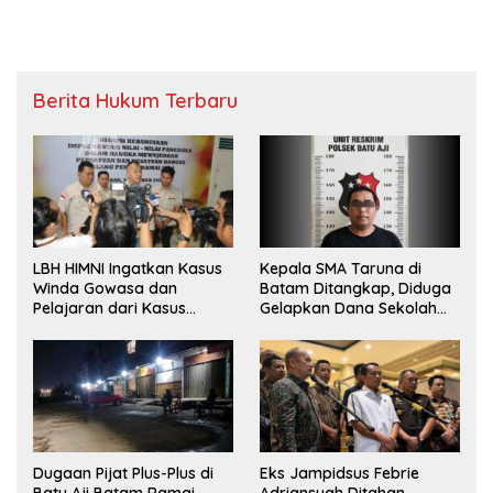
Berita Hukum Terbaru
LBH HIMNI Ingatkan Kasus
Kepala SMA Taruna di
Winda Gowasa dan
Batam Ditangkap, Diduga
Pelajaran dari Kasus
Gelapkan Dana Sekolah
Brigadir J
Rp143 Juta
Dugaan Pijat Plus-Plus di
Eks Jampidsus Febrie